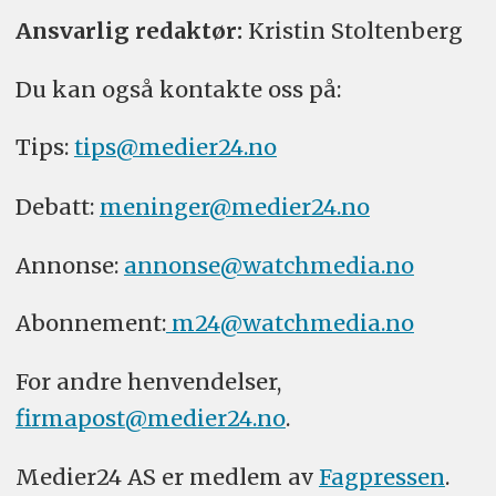
Ansvarlig redaktør:
Kristin Stoltenberg
Du kan også kontakte oss på:
Tips:
tips@medier24.no
Debatt:
meninger@medier24.no
Annonse:
annonse@watchmedia.no
Abonnement:
m24@watchmedia.no
For andre henvendelser,
firmapost@medier24.no
.
Medier24 AS er medlem av
Fagpressen
.