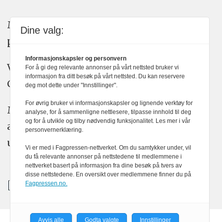
Medier24 arbeider etter Vær Varsom-
Dine valg:
plakatens regler for god presseskikk.
Informasjonskapsler og personvern
Vi bruker KI-verktøy som ChatGPT,
For å gi deg relevante annonser på vårt nettsted bruker vi
informasjon fra ditt besøk på vårt nettsted. Du kan reservere
Claude, og Gemini i journalistikken vår.
deg mot dette under "Innstillinger".
For øvrig bruker vi informasjonskapsler og lignende verktøy for
Medier24s redaksjon har alltid det fulle
analyse, for å sammenligne nettlesere, tilpasse innhold til deg
og for å utvikle og tilby nødvendig funksjonalitet. Les mer i vår
ansvar for publisert innhold, med eller
personvernerklæring.
uten bruk av kunstig intelligens.
Vi er med i Fagpressen-nettverket. Om du samtykker under, vil
du få relevante annonser på nettstedene til medlemmene i
nettverket basert på informasjon fra dine besøk på tvers av
disse nettstedene. En oversikt over medlemmene finner du på
Fagpressen.no.
Avvis alle
Godta valgte
Innstillinger