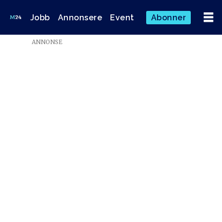
Jobb
Annonsere
Event
Abonner
Emne:
ANNONSE
geir
wulff