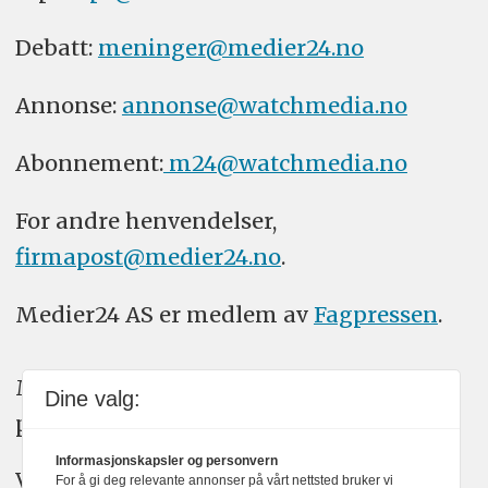
Debatt:
meninger@medier24.no
Annonse:
annonse@watchmedia.no
Abonnement:
m24@watchmedia.no
For andre henvendelser,
firmapost@medier24.no
.
Medier24 AS er medlem av
Fagpressen
.
Medier24 arbeider etter Vær Varsom-
Dine valg:
plakatens regler for god presseskikk.
Informasjonskapsler og personvern
Vi bruker KI-verktøy som ChatGPT,
For å gi deg relevante annonser på vårt nettsted bruker vi