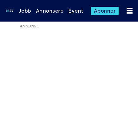
Jobb
Annonsere
Event
Abonner
Emne:
ANNONSE
lars
ørjan
nese