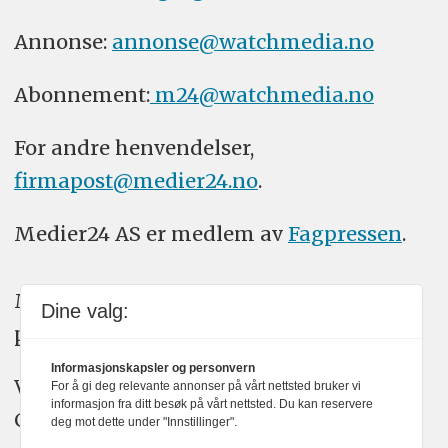
Annonse:
annonse@watchmedia.no
Abonnement:
m24@watchmedia.no
For andre henvendelser,
firmapost@medier24.no
.
Medier24 AS er medlem av
Fagpressen
.
Medier24 arbeider etter Vær Varsom-
Dine valg:
plakatens regler for god presseskikk.
Informasjonskapsler og personvern
Vi bruker KI-verktøy som ChatGPT,
For å gi deg relevante annonser på vårt nettsted bruker vi
informasjon fra ditt besøk på vårt nettsted. Du kan reservere
Claude, og Gemini i journalistikken vår.
deg mot dette under "Innstillinger".