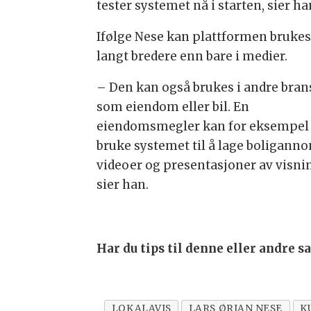
tester systemet nå i starten, sier ha
Ifølge Nese kan plattformen bruke
langt bredere enn bare i medier.
– Den kan også brukes i andre brans
som eiendom eller bil. En
eiendomsmegler kan for eksempel
bruke systemet til å lage boliganno
videoer og presentasjoner av visni
sier han.
Har du tips til denne eller andre 
LOKALAVIS
LARS ØRJAN NESE
K