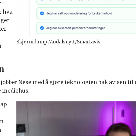
r
r hva
nger
ker
Skjermdump Modalsnytt/Smartavis
r
en
 jobber Nese med å gjøre teknologien bak avisen til 
re mediehus.
kap
n.
m