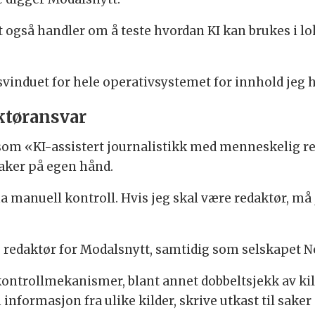
 også handler om å teste hvordan KI kan brukes i lok
induet for hele operativsystemet for innhold jeg ha
ktøransvar
 som
«KI-assistert journalistikk med menneskelig re
saker på egen hånd.
 ha manuell kontroll. Hvis jeg skal være redaktør, må 
 redaktør for Modalsnytt, samtidig som selskapet N
kontrollmekanismer, blant annet dobbeltsjekk av kil
 informasjon fra ulike kilder, skrive utkast til saker