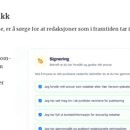
ikk
se, er å sørge for at redaksjoner som i framtiden tar 
rsom-
en
r
er