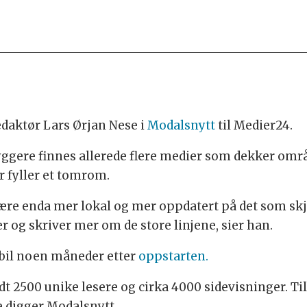
redaktør Lars Ørjan Nese i
Modalsnytt
til Medier24.
gere finnes allerede flere medier som dekker områd
r fyller et tomrom.
å være enda mer lokal og mer oppdatert på det som skj
 og skriver mer om de store linjene, sier han.
abil noen måneder etter
oppstarten.
ndt 2500 unike lesere og cirka 4000 sidevisninger. T
e digger Modalsnytt.