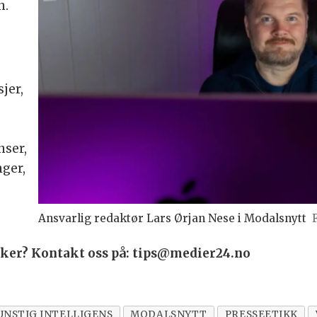
n.
s
jer,
nser,
nger,
Ansvarlig redaktør Lars Ørjan Nese i Modalsnytt
saker? Kontakt oss på: tips@medier24.no
UNSTIG INTELLIGENS
MODALSNYTT
PRESSEETIKK