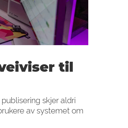
eiviser til
ublisering skjer aldri
e brukere av systemet om