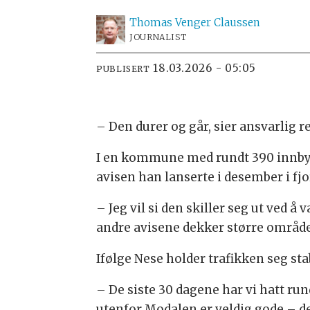
Thomas Venger
Claussen
JOURNALIST
18.03.2026 - 05:05
PUBLISERT
– Den durer og går, sier ansvarlig 
I en kommune med rundt 390 innbyg
avisen han lanserte i desember i fjo
– Jeg vil si den skiller seg ut ved 
andre avisene dekker større områder
Ifølge Nese holder trafikken seg st
– De siste 30 dagene har vi hatt ru
utenfor Modalen er veldig gode – d