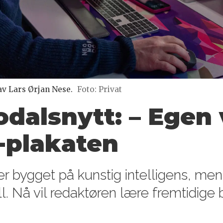
av Lars Ørjan Nese.
Foto: Privat
dalsnytt: – Egen v
-plakaten
 bygget på kunstig intelligens, men p
l. Nå vil redaktøren lære fremtidig