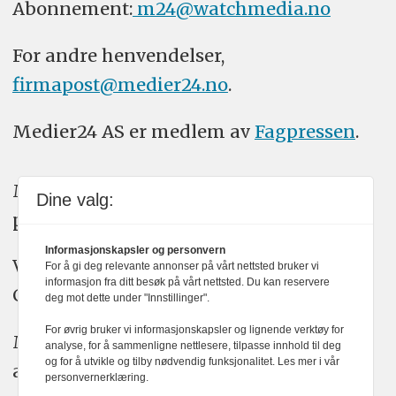
Abonnement:
m24@watchmedia.no
For andre henvendelser,
firmapost@medier24.no
.
Medier24 AS er medlem av
Fagpressen
.
Medier24 arbeider etter Vær Varsom-
Dine valg:
plakatens regler for god presseskikk.
Informasjonskapsler og personvern
Vi bruker KI-verktøy som ChatGPT,
For å gi deg relevante annonser på vårt nettsted bruker vi
informasjon fra ditt besøk på vårt nettsted. Du kan reservere
Claude, og Gemini i journalistikken vår.
deg mot dette under "Innstillinger".
For øvrig bruker vi informasjonskapsler og lignende verktøy for
Medier24s redaksjon har alltid det fulle
analyse, for å sammenligne nettlesere, tilpasse innhold til deg
og for å utvikle og tilby nødvendig funksjonalitet. Les mer i vår
ansvar for publisert innhold, med eller
personvernerklæring.