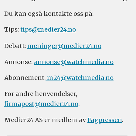
Du kan også kontakte oss på:
Tips:
tips@medier24.no
Debatt:
meninger@medier24.no
Annonse:
annonse@watchmedia.no
Abonnement:
m24@watchmedia.no
For andre henvendelser,
firmapost@medier24.no
.
Medier24 AS er medlem av
Fagpressen
.