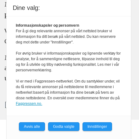
Medier24 arbeider etter Vær Varsom-
Dine valg:
plakatens regler for god presseskikk.
Informasjonskapsler og personvern
Vi bruker KI-verktøy som ChatGPT,
For å gi deg relevante annonser på vårt nettsted bruker vi
informasjon fra ditt besøk på vårt nettsted. Du kan reservere
Claude, og Gemini i journalistikken vår.
deg mot dette under "Innstillinger".
For øvrig bruker vi informasjonskapsler og lignende verktøy for
Medier24s redaksjon har alltid det fulle
analyse, for å sammenligne nettlesere, tilpasse innhold til deg
og for å utvikle og tilby nødvendig funksjonalitet. Les mer i vår
ansvar for publisert innhold, med eller
personvernerklæring.
uten bruk av kunstig intelligens.
Vi er med i Fagpressen-nettverket. Om du samtykker under, vil
du få relevante annonser på nettstedene til medlemmene i
nettverket basert på informasjon fra dine besøk på tvers av
disse nettstedene. En oversikt over medlemmene finner du på
Fagpressen.no.
Avvis alle
Godta valgte
Innstillinger
Powered by Labrador CMS