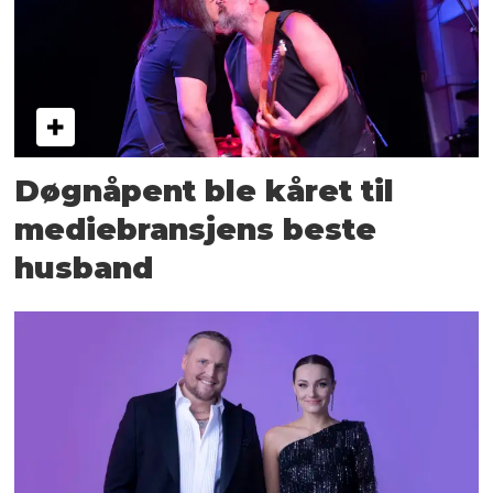
Døgnåpent ble kåret til
mediebransjens beste
husband