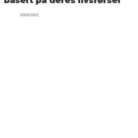
basert på deres livsførsel
ANNONSE