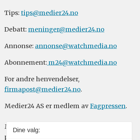
Tips:
tips@medier24.no
Debatt:
meninger@medier24.no
Annonse:
annonse@watchmedia.no
Abonnement:
m24@watchmedia.no
For andre henvendelser,
firmapost@medier24.no
.
Medier24 AS er medlem av
Fagpressen
.
Medier24 arbeider etter Vær Varsom-
Dine valg:
plakatens regler for god presseskikk.