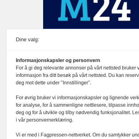
Medier24 drives av Medier24 AS.
Dine valg:
Organisasjonsnummer: 815 450 132
Personvern/cookies
Informasjonskapsler og personvern
For å gi deg relevante annonser på vårt nettsted bruker v
informasjon fra ditt besøk på vårt nettsted. Du kan reser
deg mot dette under "Innstillinger".
For øvrig bruker vi informasjonskapsler og lignende ver
for analyse, for å sammenligne nettlesere, tilpasse innhol
deg og for å utvikle og tilby nødvendig funksjonalitet. L
i vår personvernerklæring.
Vi er med i Fagpressen-nettverket. Om du samtykker unde