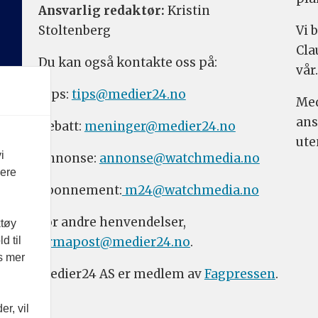
Ansvarlig redaktør:
Kristin
Stoltenberg
Vi 
Cla
Du kan også kontakte oss på:
vår.
Tips:
tips@medier24.no
Med
ans
Debatt:
meninger@medier24.no
ute
i
Annonse:
annonse@watchmedia.no
vere
Abonnement:
m24@watchmedia.no
For andre henvendelser,
ktøy
firmapost@medier24.no
.
d til
es mer
Medier24 AS er medlem av
Fagpressen
.
r, vil