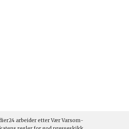
ier24 arbeider etter Vær Varsom-
katens regler for god presseskikk.