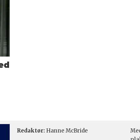
med
Redaktør:
Hanne McBride
Med
pla