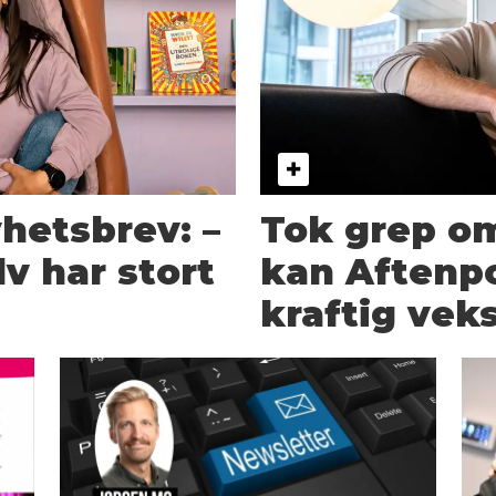
hetsbrev: –
Tok grep om
lv har stort
kan Aftenpo
kraftig vek