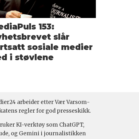
diaPuls 153:
hetsbrevet slår
rtsatt sosiale medier
d i støvlene
ier24 arbeider etter Vær Varsom-
katens regler for god presseskikk.
bruker KI-verktøy som ChatGPT,
ude, og Gemini i journalistikken