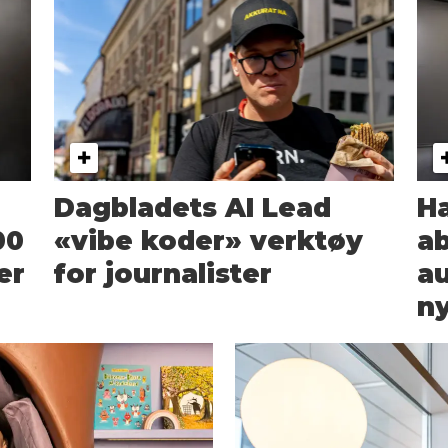
Dagbladets AI Lead
Ha
00
«vibe koder» verktøy
a
er
for journalister
a
n