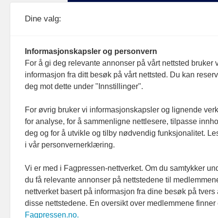
Medier24 drives av Medier24 AS.
Dine valg:
Organisasjonsnummer: 815 450 132
Personvern/cookies
Informasjonskapsler og personvern
For å gi deg relevante annonser på vårt nettsted bruker v
informasjon fra ditt besøk på vårt nettsted. Du kan reser
deg mot dette under "Innstillinger".
For øvrig bruker vi informasjonskapsler og lignende ver
for analyse, for å sammenligne nettlesere, tilpasse innhol
deg og for å utvikle og tilby nødvendig funksjonalitet. L
i vår personvernerklæring.
Vi er med i Fagpressen-nettverket. Om du samtykker unde
du få relevante annonser på nettstedene til medlemmene
nettverket basert på informasjon fra dine besøk på tvers
disse nettstedene. En oversikt over medlemmene finner
Fagpressen.no.