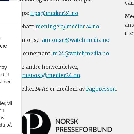
vår.
Tips:
tips@medier24.no
Med
ans
Debatt:
meninger@medier24.no
ute
i
Annonse:
annonse@watchmedia.no
vere
Abonnement:
m24@watchmedia.no
For andre henvendelser,
ktøy
firmapost@medier24.no
.
d til
es mer
Medier24 AS er medlem av
Fagpressen
.
r, vil
 i
 av
 du på