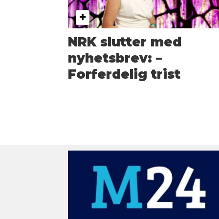
NRK slutter med
nyhets­brev: –
Forferdelig trist