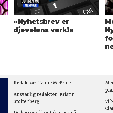
«Nyhetsbrev er
Me
djevelens verk!»
Ny
fo
ne
Redaktør:
Hanne McBride
Med
pla
Ansvarlig redaktør:
Kristin
Stoltenberg
Vi 
Cla
Du kan også kontakte oss på: