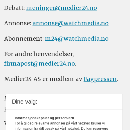
Debatt:
meninger@medier24.no
Annonse:
annonse@watchmedia.no
Abonnement:
m24@watchmedia.no
For andre henvendelser,
firmapost@medier24.no
.
Medier24 AS er medlem av
Fagpressen
.
Medier24 arbeider etter Vær Varsom-
Dine valg:
plakatens regler for god presseskikk.
Informasjonskapsler og personvern
Vi bruker KI-verktøy som ChatGPT,
For å gi deg relevante annonser på vårt nettsted bruker vi
informasjon fra ditt besøk på vårt nettsted. Du kan reservere