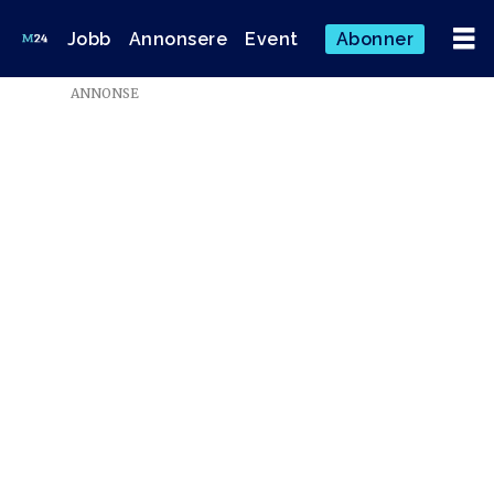
Jobb
Annonsere
Event
Abonner
Emne:
ANNONSE
ole
jan
larsen