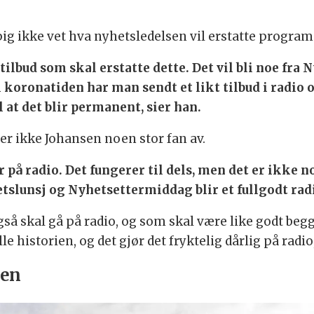
pig ikke vet hva nyhetsledelsen vil erstatte progr
 tilbud som skal erstatte dette. Det vil bli noe fra
 koronatiden har man sendt et likt tilbud i radio og
l at det blir permanent, sier han.
r ikke Johansen noen stor fan av.
på radio. Det fungerer til dels, men det er ikke no
etslunsj og Nyhetsettermiddag blir et fullgodt radi
å skal gå på radio, og som skal være like godt begge 
lle historien, og det gjør det fryktelig dårlig på radio
sen