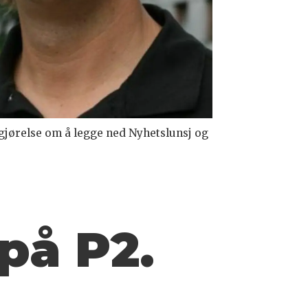
avgjørelse om å legge ned Nyhetslunsj og
på P2.
å