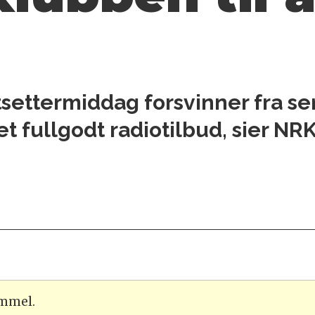
settermiddag forsvinner fra se
et fullgodt radiotilbud, sier NR
ammel.