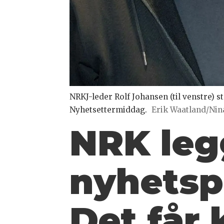
NRKJ-leder Rolf Johansen (til venstre) 
Nyhetsettermiddag.
Erik Waatland/Nin
NRK leg
nyhetsp
Det får 