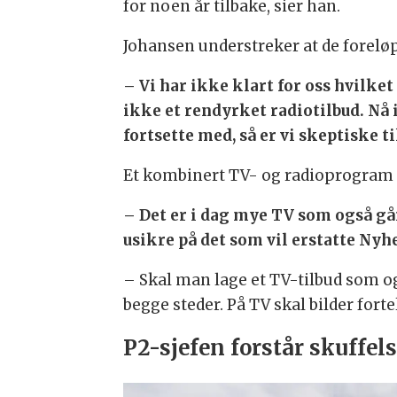
for noen år tilbake, sier han.
Johansen understreker at de forelø
– Vi har ikke klart for oss hvilket
ikke et rendyrket radiotilbud. Nå i
fortsette med, så er vi skeptiske ti
Et kombinert TV- og radioprogram e
– Det er i dag mye TV som også går 
usikre på det som vil erstatte Nyh
– Skal man lage et TV-tilbud som ogs
begge steder. På TV skal bilder forte
P2-sjefen forstår skuffel