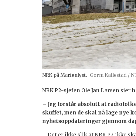
NRK på Marienlyst.
Gorm Kallestad / N
NRK P2-sjefen Ole Jan Larsen sier h
– Jeg forstår absolutt at radiofol
skuffet, men de skal nå lage nye k
nyhetsoppdateringer gjennom dage
– Det er ikke slik at NRK P2 ikke sk