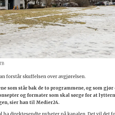
TB
an forstår skuffelsen over avgjørelsen.
kene som står bak de to programmene, og som gjør e
onsepter og formater som skal sørge for at lytterne
n, sier han til Medier24.
al ha direktesendte nyheter på kanalen. Det vil det fo