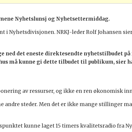
mene Nyhetslunsj og Nyhetsettermiddag.
t i Nyhetsdivisjonen. NRKJ-leder Rolf Johansen sier 
gge ned det eneste direktesendte nyhetstilbudet på
 må kunne gi dette tilbudet til publikum, sier h
onering av ressurser, og ikke en ren økonomisk in
e andre steder. Men det er ikke mange stillinger man 
gspunktet kunne laget 15 timers kvalitetsradio fra Ny