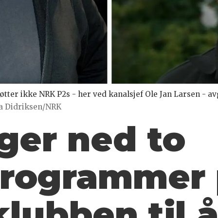
støtter ikke NRK P2s - her ved kanalsjef Ole Jan Larsen - 
a Didriksen/NRK
ger ned to
rogrammer 
klubben til 