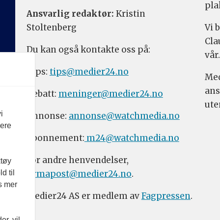
pla
Ansvarlig redaktør:
Kristin
Stoltenberg
Vi 
Cla
Du kan også kontakte oss på:
vår.
Tips:
tips@medier24.no
Med
ans
Debatt:
meninger@medier24.no
ute
i
Annonse:
annonse@watchmedia.no
vere
Abonnement:
m24@watchmedia.no
For andre henvendelser,
ktøy
firmapost@medier24.no
.
d til
es mer
Medier24 AS er medlem av
Fagpressen
.
r, vil