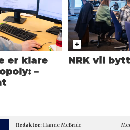
e er klare
NRK vil byt
opoly: –
nt
Redaktør:
Hanne McBride
Med