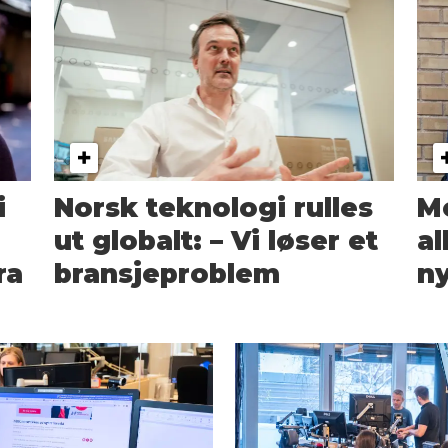
i
Norsk teknologi rulles
Me
ut globalt: – Vi løser et
al
ra
bransjeproblem
ny