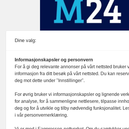
Medier24 drives av Medier24 AS.
Dine valg:
Organisasjonsnummer: 815 450 132
Personvern/cookies
Informasjonskapsler og personvern
For å gi deg relevante annonser på vårt nettsted bruker v
informasjon fra ditt besøk på vårt nettsted. Du kan reser
deg mot dette under "Innstillinger".
For øvrig bruker vi informasjonskapsler og lignende ver
for analyse, for å sammenligne nettlesere, tilpasse innhol
deg og for å utvikle og tilby nødvendig funksjonalitet. L
i vår personvernerklæring.
Vi er med i Fagpressen-nettverket. Om du samtykker unde