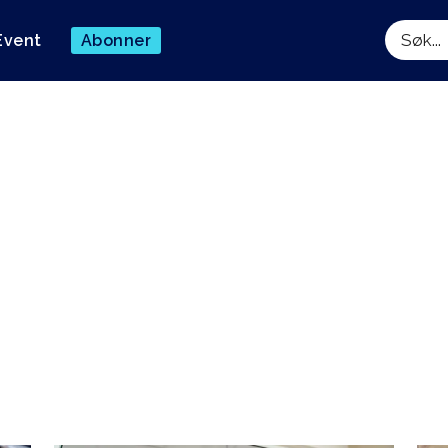
Event
Abonner
Søk
øy