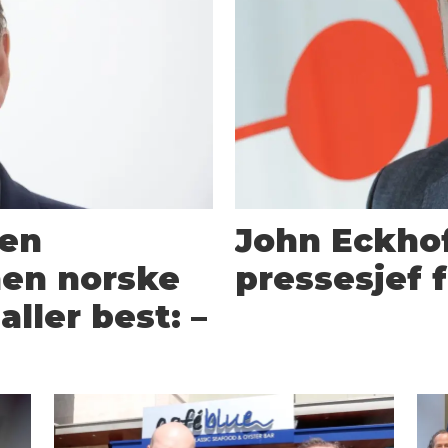
den
John Eckhof
nen norske
pressesjef 
aller best: –