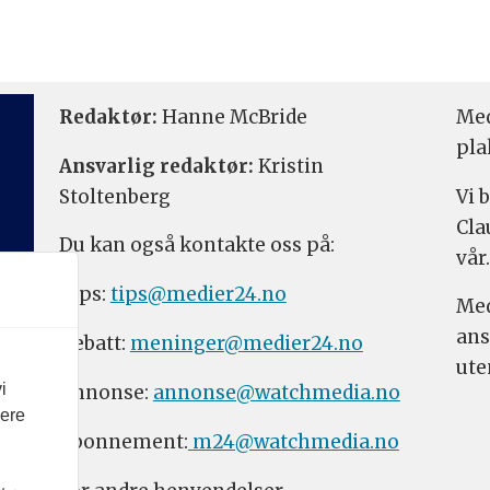
Redaktør:
Hanne McBride
Med
pla
Ansvarlig redaktør:
Kristin
Stoltenberg
Vi 
Cla
Du kan også kontakte oss på:
vår.
Tips:
tips@medier24.no
Med
ans
Debatt:
meninger@medier24.no
ute
i
Annonse:
annonse@watchmedia.no
vere
Abonnement:
m24@watchmedia.no