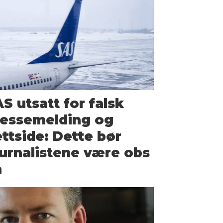
S utsatt for falsk
ressemelding og
ttside: Dette bør
urnalistene være obs
å