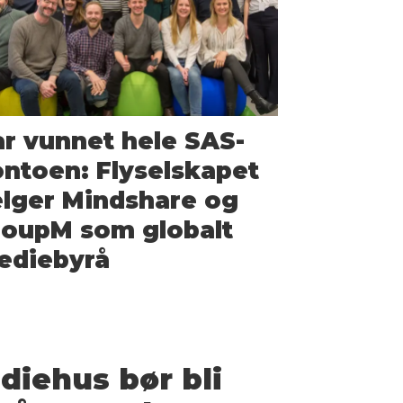
r vunnet hele SAS-
ntoen: Flyselskapet
lger Mindshare og
roupM som globalt
ediebyrå
diehus bør bli