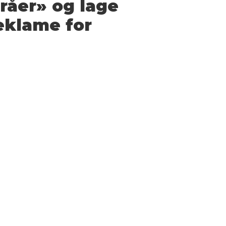
råer» og lage
eklame for