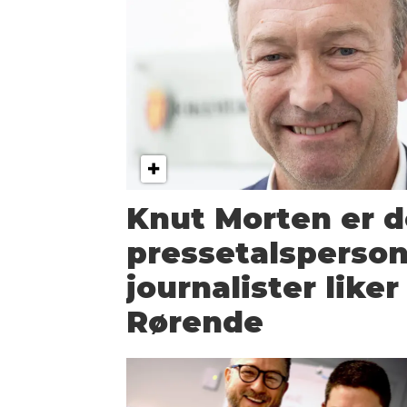
Knut Morten er 
pressetals­perso
journalister liker 
Rørende