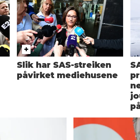
Slik har SAS-streiken
SA
påvirket mediehusene
p
ne
jo
p