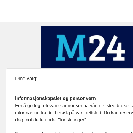
Medier24 drives av Medier24 AS.
Dine valg:
Organisasjonsnummer: 815 450 132
Personvern/cookies
Informasjonskapsler og personvern
For å gi deg relevante annonser på vårt nettsted bruker v
informasjon fra ditt besøk på vårt nettsted. Du kan reser
deg mot dette under "Innstillinger".