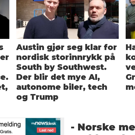
s
Austin gjør seg klar for
Ha
rer
nordisk storinnrykk på
ko
South by Southwest.
ve
e.
Der blir det mye AI,
G
t,
autonome biler, tech
m
og Trump
- Norske me