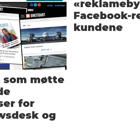
«reklameby
Facebook-r
kundene
t som møtte
de
ser for
wsdesk og