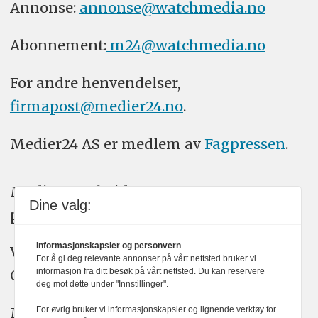
Annonse:
annonse@watchmedia.no
Abonnement:
m24@watchmedia.no
For andre henvendelser,
firmapost@medier24.no
.
Medier24 AS er medlem av
Fagpressen
.
Medier24 arbeider etter Vær Varsom-
Dine valg:
plakatens regler for god presseskikk.
Informasjonskapsler og personvern
Vi bruker KI-verktøy som ChatGPT,
For å gi deg relevante annonser på vårt nettsted bruker vi
informasjon fra ditt besøk på vårt nettsted. Du kan reservere
Claude, og Gemini i journalistikken vår.
deg mot dette under "Innstillinger".
Medier24s redaksjon har alltid det fulle
For øvrig bruker vi informasjonskapsler og lignende verktøy for