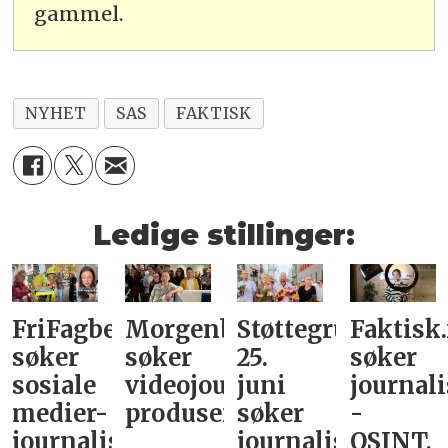
gammel.
NYHET
SAS
FAKTISK
Ledige stillinger:
FriFagbevegelse
Morgenbladet
Støttegruppa
Faktisk
søker
søker
25.
søker
sosiale
videojournalist/podkast-
juni
journali
medier-
produsent
søker
-
journalist
journalist
OSINT,