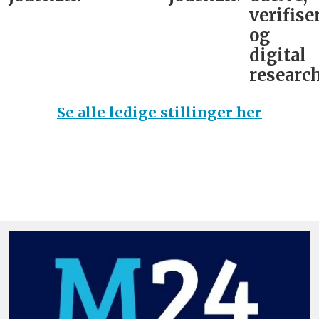
verifise
og
digital
research
Se alle ledige stillinger her