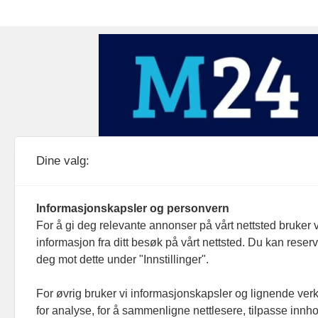
Medier24 drives av Medier24 AS.
Dine valg:
Organisasjonsnummer: 815 450 132
Personvern/cookies
Informasjonskapsler og personvern
For å gi deg relevante annonser på vårt nettsted bruker v
informasjon fra ditt besøk på vårt nettsted. Du kan reser
deg mot dette under "Innstillinger".
For øvrig bruker vi informasjonskapsler og lignende ver
for analyse, for å sammenligne nettlesere, tilpasse innhol