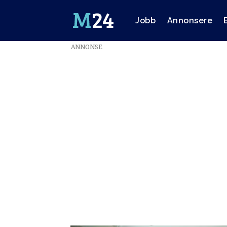
Jobb
Annonsere
ANNONSE
Emne:
signy
svendsen