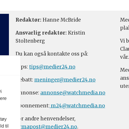
Redaktør:
Hanne McBride
Med
pla
Ansvarlig redaktør:
Kristin
Stoltenberg
Vi 
Cla
Du kan også kontakte oss på:
vår.
Tips:
tips@medier24.no
Med
ans
Debatt:
meninger@medier24.no
ute
i
Annonse:
annonse@watchmedia.no
vere
Abonnement:
m24@watchmedia.no
For andre henvendelser,
ktøy
firmapost@medier24.no
.
d til