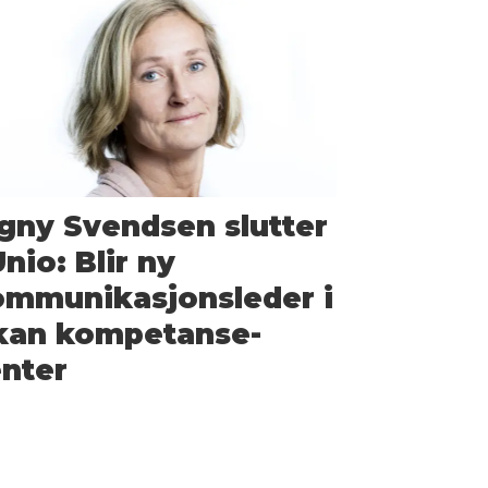
gny Svendsen slutter
Unio: Blir ny
mmunikasjons­leder i
kan kompetanse­
nter