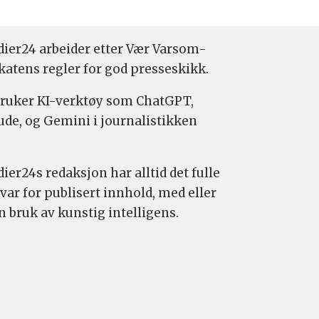
ier24 arbeider etter Vær Varsom-
katens regler for god presseskikk.
bruker KI-verktøy som ChatGPT,
ude, og Gemini i journalistikken
ier24s redaksjon har alltid det fulle
var for publisert innhold, med eller
n bruk av kunstig intelligens.