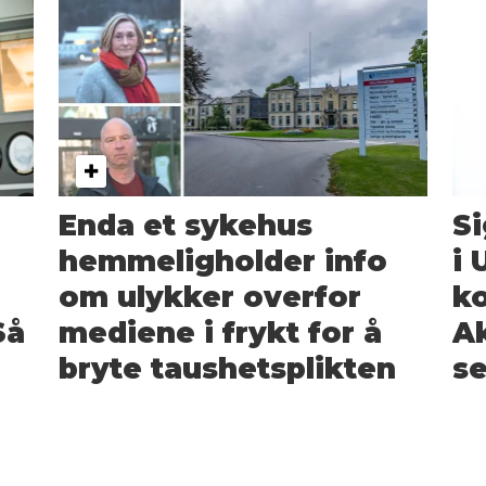
Enda et sykehus
Si
hemmeligholder info
i 
om ulykker overfor
ko
Så
mediene i frykt for å
A
bryte taushetsplikten
se