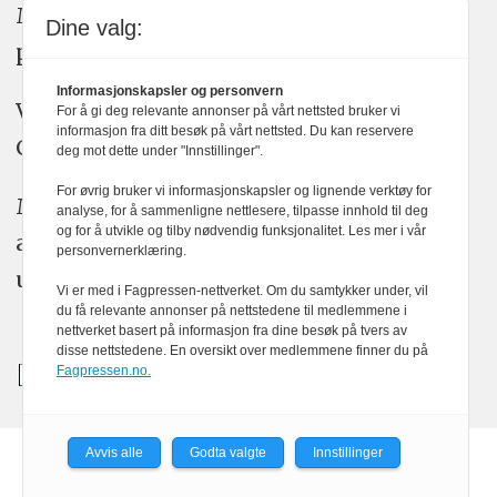
Medier24 arbeider etter Vær Varsom-
Dine valg:
plakatens regler for god presseskikk.
Informasjonskapsler og personvern
Vi bruker KI-verktøy som ChatGPT,
For å gi deg relevante annonser på vårt nettsted bruker vi
informasjon fra ditt besøk på vårt nettsted. Du kan reservere
Claude, og Gemini i journalistikken vår.
deg mot dette under "Innstillinger".
For øvrig bruker vi informasjonskapsler og lignende verktøy for
Medier24s redaksjon har alltid det fulle
analyse, for å sammenligne nettlesere, tilpasse innhold til deg
og for å utvikle og tilby nødvendig funksjonalitet. Les mer i vår
ansvar for publisert innhold, med eller
personvernerklæring.
uten bruk av kunstig intelligens.
Vi er med i Fagpressen-nettverket. Om du samtykker under, vil
du få relevante annonser på nettstedene til medlemmene i
nettverket basert på informasjon fra dine besøk på tvers av
disse nettstedene. En oversikt over medlemmene finner du på
Fagpressen.no.
Avvis alle
Godta valgte
Innstillinger
Powered by Labrador CMS