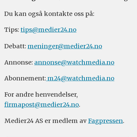
Du kan også kontakte oss på:
Tips:
tips@medier24.no
Debatt:
meninger@medier24.no
Annonse:
annonse@watchmedia.no
Abonnement:
m24@watchmedia.no
For andre henvendelser,
firmapost@medier24.no
.
Medier24 AS er medlem av
Fagpressen
.