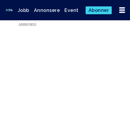
Jobb
Annonsere
Event
Abonner
Emne:
ANNONSE
sigrid
hågenrud