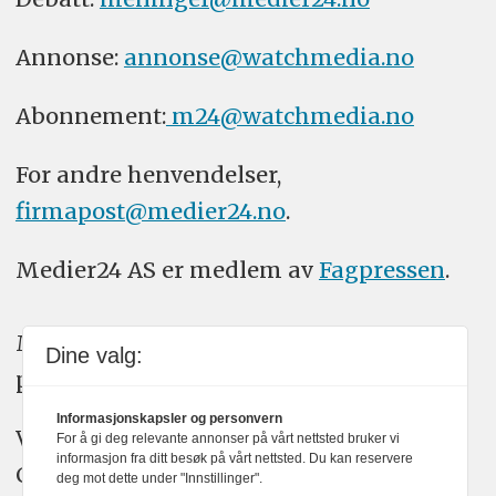
Annonse:
annonse@watchmedia.no
Abonnement:
m24@watchmedia.no
For andre henvendelser,
firmapost@medier24.no
.
Medier24 AS er medlem av
Fagpressen
.
Medier24 arbeider etter Vær Varsom-
Dine valg:
plakatens regler for god presseskikk.
Informasjonskapsler og personvern
Vi bruker KI-verktøy som ChatGPT,
For å gi deg relevante annonser på vårt nettsted bruker vi
informasjon fra ditt besøk på vårt nettsted. Du kan reservere
Claude, og Gemini i journalistikken vår.
deg mot dette under "Innstillinger".