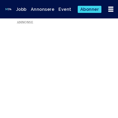
Jobb
Annonsere
Event
Abonner
Emne:
ANNONSE
strategi-
og
mediedivisjonen