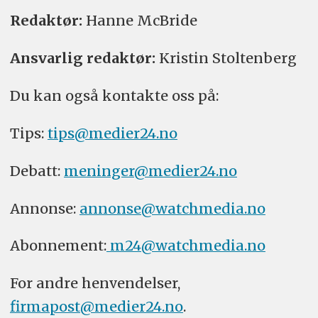
Redaktør:
Hanne McBride
Ansvarlig redaktør:
Kristin Stoltenberg
Du kan også kontakte oss på:
Tips:
tips@medier24.no
Debatt:
meninger@medier24.no
Annonse:
annonse@watchmedia.no
Abonnement:
m24@watchmedia.no
For andre henvendelser,
firmapost@medier24.no
.