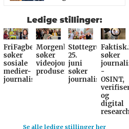
Ledige stillinger:
FriFagbevegelse
Morgenbladet
Støttegruppa
Faktisk
søker
søker
25.
søker
sosiale
videojournalist/podkast-
juni
journali
medier-
produsent
søker
-
journalist
journalist
OSINT,
verifise
og
digital
research
Se alle ledige stillinger her