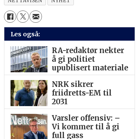
NETTAVISEN
NYHET
Les også:
RA-redaktør nekter
å gi politiet
upublisert materiale
NRK sikrer
friidretts-EM til
2031
Varsler offensiv: –
Vi kommer til å gi
full gass