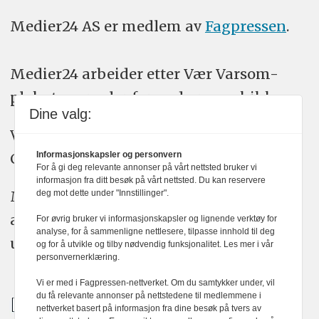
Medier24 AS er medlem av
Fagpressen
.
Medier24 arbeider etter Vær Varsom-
plakatens regler for god presseskikk.
Dine valg:
Vi bruker KI-verktøy som ChatGPT,
Informasjonskapsler og personvern
Claude, og Gemini i journalistikken vår.
For å gi deg relevante annonser på vårt nettsted bruker vi
informasjon fra ditt besøk på vårt nettsted. Du kan reservere
Medier24s redaksjon har alltid det fulle
deg mot dette under "Innstillinger".
ansvar for publisert innhold, med eller
For øvrig bruker vi informasjonskapsler og lignende verktøy for
analyse, for å sammenligne nettlesere, tilpasse innhold til deg
uten bruk av kunstig intelligens.
og for å utvikle og tilby nødvendig funksjonalitet. Les mer i vår
personvernerklæring.
Vi er med i Fagpressen-nettverket. Om du samtykker under, vil
du få relevante annonser på nettstedene til medlemmene i
nettverket basert på informasjon fra dine besøk på tvers av