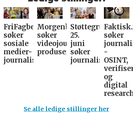
FriFagbevegelse
Morgenbladet
Støttegruppa
Faktisk
søker
søker
25.
søker
sosiale
videojournalist/podkast-
juni
journali
medier-
produsent
søker
-
journalist
journalist
OSINT,
verifise
og
digital
research
Se alle ledige stillinger her