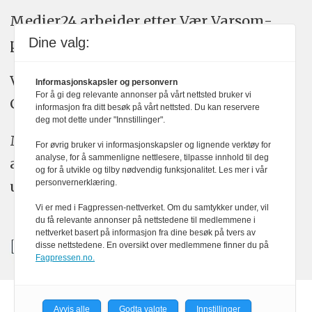
Medier24 arbeider etter Vær Varsom-
Dine valg:
plakatens regler for god presseskikk.
Vi bruker KI-verktøy som ChatGPT,
Informasjonskapsler og personvern
For å gi deg relevante annonser på vårt nettsted bruker vi
Claude, og Gemini i journalistikken vår.
informasjon fra ditt besøk på vårt nettsted. Du kan reservere
deg mot dette under "Innstillinger".
Medier24s redaksjon har alltid det fulle
For øvrig bruker vi informasjonskapsler og lignende verktøy for
analyse, for å sammenligne nettlesere, tilpasse innhold til deg
ansvar for publisert innhold, med eller
og for å utvikle og tilby nødvendig funksjonalitet. Les mer i vår
personvernerklæring.
uten bruk av kunstig intelligens.
Vi er med i Fagpressen-nettverket. Om du samtykker under, vil
du få relevante annonser på nettstedene til medlemmene i
nettverket basert på informasjon fra dine besøk på tvers av
disse nettstedene. En oversikt over medlemmene finner du på
Fagpressen.no.
Avvis alle
Godta valgte
Innstillinger