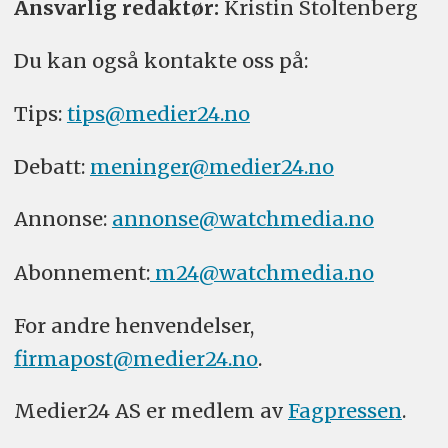
Ansvarlig redaktør:
Kristin Stoltenberg
Du kan også kontakte oss på:
Tips:
tips@medier24.no
Debatt:
meninger@medier24.no
Annonse:
annonse@watchmedia.no
Abonnement:
m24@watchmedia.no
For andre henvendelser,
firmapost@medier24.no
.
Medier24 AS er medlem av
Fagpressen
.