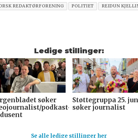
ORSK REDAKTØRFORENING
POLITIET
REIDUN KJELL
Ledige stillinger:
genbladet søker
Støttegruppa 25. jun
eojournalist/podkast-
søker journalist
dusent
Se alle ledige stillinger her