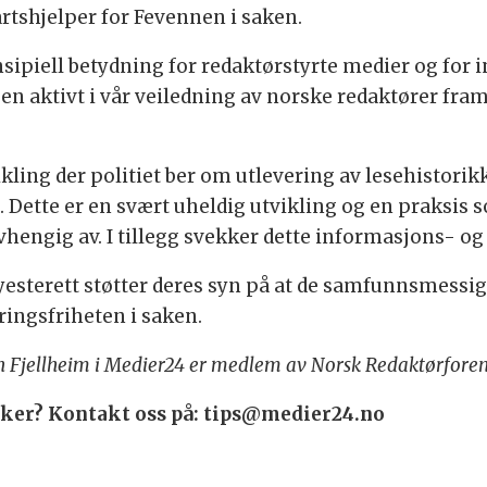
rtshjelper for Fevennen i saken.
insipiell betydning for redaktørstyrte medier og for 
n aktivt i vår veiledning av norske redaktører fram
vikling der politiet ber om utlevering av lesehistor
. Dette er en svært uheldig utvikling og en praksis 
vhengig av. I tillegg svekker dette informasjons- og
yesterett støtter deres syn på at de samfunnsmessi
ringsfriheten i saken.
n Fjellheim i Medier24 er medlem av Norsk Redaktørforen
saker? Kontakt oss på: tips@medier24.no