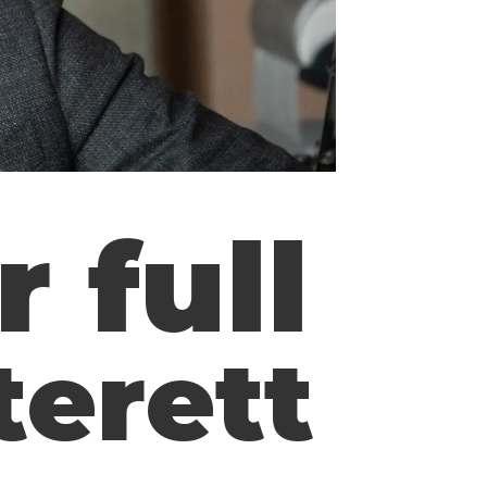
 full
terett