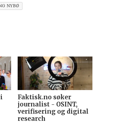
ING NYBØ
i
Faktisk.no søker
Forsvarets
journalist - OSINT,
nyhetsred
verifisering og digital
research­