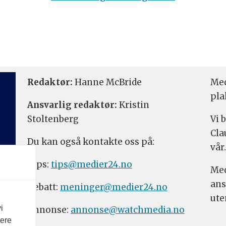
Redaktør:
Hanne McBride
Med
pla
Ansvarlig redaktør:
Kristin
Stoltenberg
Vi 
Cla
Du kan også kontakte oss på:
vår.
Tips:
tips@medier24.no
Med
ans
Debatt:
meninger@medier24.no
ute
i
Annonse:
annonse@watchmedia.no
vere