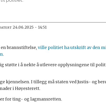
24.06.2025 - 14:51
DATERT
 en brannstiftelse,
ville politiet ha utskrift av de
en
.
støtte i å nekte å utlevere opplysningene til polit
ge kjennelsen. I tillegg må staten ved Justis- og b
nader i Høyesterett.
der for ting- og lagmansretten.