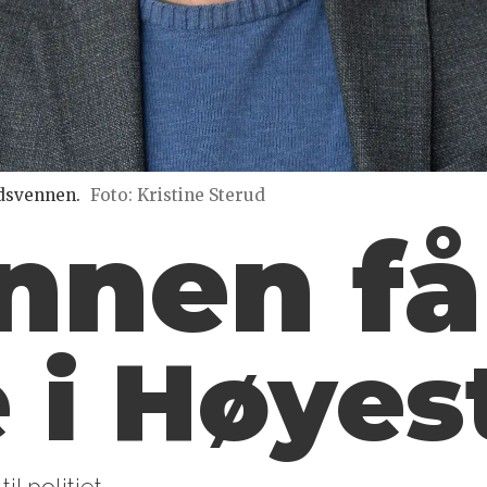
ndsvennen.
Foto: Kristine Sterud
nen får
e i Høyes
l politiet.