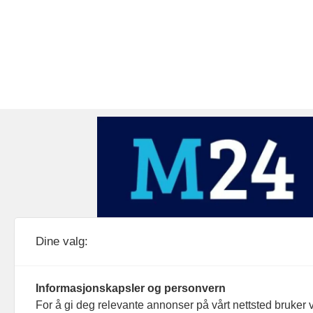
Medier24 drives av Medier24 AS.
Dine valg:
Organisasjonsnummer: 815 450 132
Personvern/cookies
Informasjonskapsler og personvern
For å gi deg relevante annonser på vårt nettsted bruker v