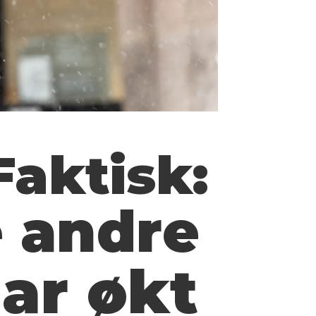
Faktisk:
e andre
ar økt