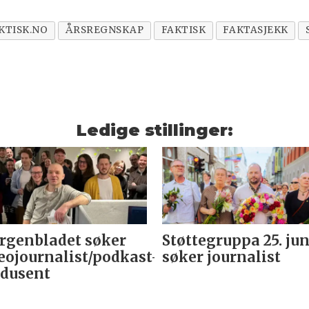
KTISK.NO
ÅRSREGNSKAP
FAKTISK
FAKTASJEKK
Ledige stillinger:
genbladet søker
Støttegruppa 25. jun
eojournalist/podkast-
søker journalist
dusent