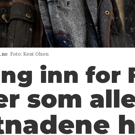
k.no
Foto: Kent Olsen
ng inn for 
er som all
tnadene h