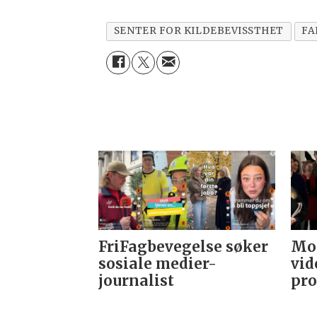
SENTER FOR KILDEBEVISSTHET
FA
FriFagbevegelse søker
Mor
sosiale medier-
vid
journalist
pro