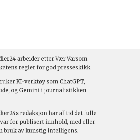
ier24 arbeider etter Vær Varsom-
katens regler for god presseskikk.
bruker KI-verktøy som ChatGPT,
ude, og Gemini i journalistikken
ier24s redaksjon har alltid det fulle
var for publisert innhold, med eller
n bruk av kunstig intelligens.