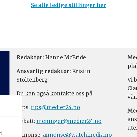
Se alle ledige stillinger her
Redaktør:
Hanne McBride
Med
pla
Ansvarlig redaktør:
Kristin
Stoltenberg
Vi 
Cla
Du kan også kontakte oss på:
vår.
Tips:
tips@medier24.no
Med
ans
Debatt:
meninger@medier24.no
ute
i
Annonse:
annonse@watchmedia.no