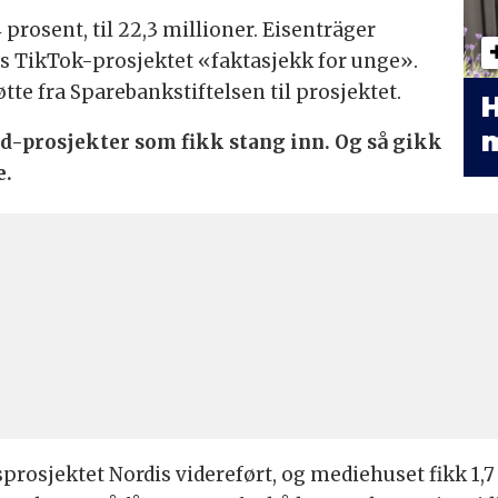
prosent, til 22,3 millioner. Eisenträger
es TikTok-prosjektet «faktasjekk for unge».
øtte fra Sparebankstiftelsen til prosjektet.
H
m
 Ord-prosjekter som fikk stang inn. Og så gikk
e.
sprosjektet Nordis videreført, og mediehuset fikk 1,7 