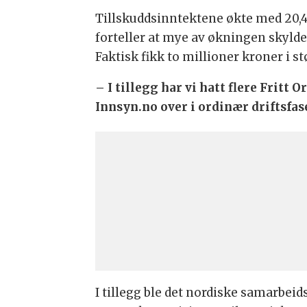
Tillskuddsinntektene økte med 20,4 
forteller at mye av økningen skyld
Faktisk fikk to millioner kroner i st
– I tillegg har vi hatt flere Fritt
Innsyn.no over i ordinær driftsfas
I tillegg ble det nordiske samarbeid