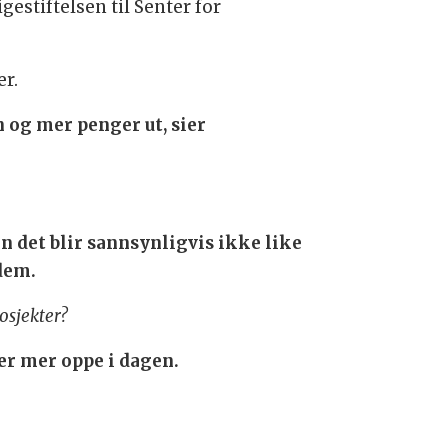
estiftelsen til Senter for
er.
n og mer penger ut, sier
n det blir sannsynligvis ikke like
 dem.
osjekter?
 er mer oppe i dagen.