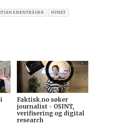
STIAN EISENTRÄGER
NYHET
i
Faktisk.no søker
Forsvarets
journalist - OSINT,
nyhetsred
verifisering og digital
research­