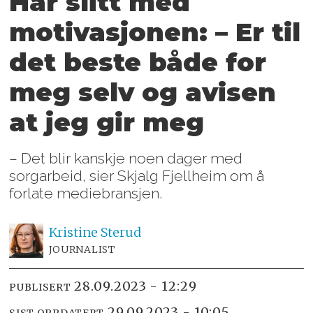
Har slitt med
motivasjonen: – Er til
det beste både for
meg selv og avisen
at jeg gir meg
– Det blir kanskje noen dager med
sorgarbeid, sier Skjalg Fjellheim om å
forlate mediebransjen.
Kristine
Sterud
JOURNALIST
28.09.2023 - 12:29
PUBLISERT
29.09.2023 - 10:05