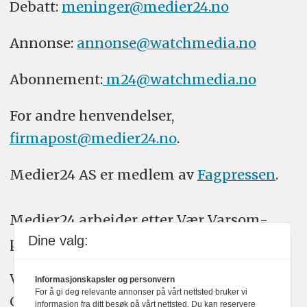
Debatt:
meninger@medier24.no
Annonse:
annonse@watchmedia.no
Abonnement:
m24@watchmedia.no
For andre henvendelser,
firmapost@medier24.no
.
Medier24 AS er medlem av
Fagpressen
.
Medier24 arbeider etter Vær Varsom-
Dine valg:
plakatens regler for god presseskikk.
Vi bruker KI-verktøy som ChatGPT,
Informasjonskapsler og personvern
For å gi deg relevante annonser på vårt nettsted bruker vi
Claude, og Gemini i journalistikken vår.
informasjon fra ditt besøk på vårt nettsted. Du kan reservere