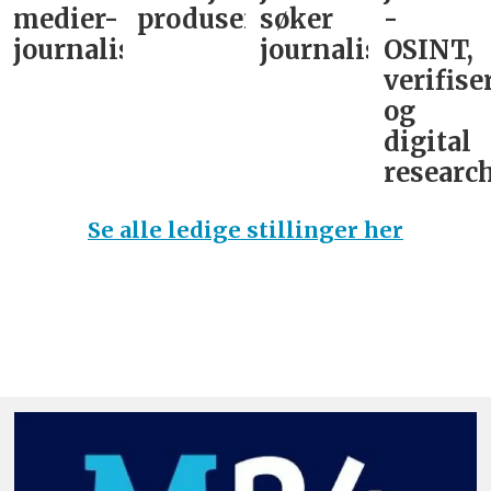
medier-
produsent
søker
-
journalist
journalist
OSINT,
verifise
og
digital
research
Se alle ledige stillinger her