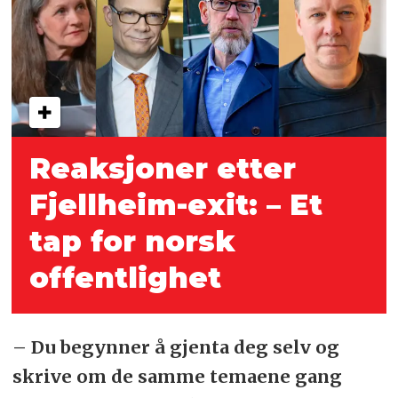
Reaksjoner etter
Fjellheim-exit: – Et
tap for norsk
offentlighet
– Du begynner å gjenta deg selv og
skrive om de samme temaene gang