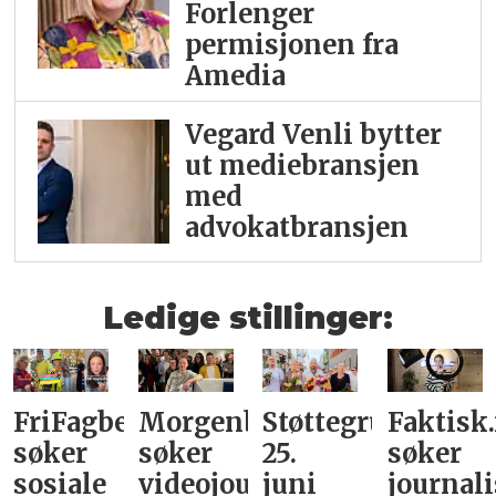
Forlenger
permisjonen fra
Amedia
Vegard Venli bytter
ut mediebransjen
med
advokatbransjen
Ledige stillinger:
FriFagbevegelse
Morgenbladet
Støttegruppa
Faktisk
søker
søker
25.
søker
sosiale
videojournalist/podkast-
juni
journali