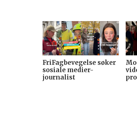
FriFagbevegelse søker
Mor
sosiale medier-
vid
journalist
pro