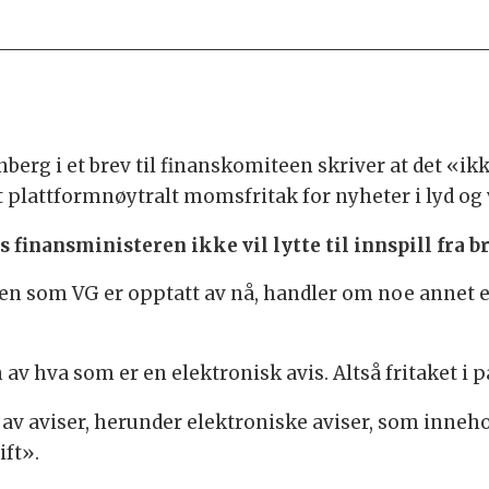
erg i et brev til finanskomiteen skriver at det «ik
 plattformnøytralt momsfritak for nyheter i lyd og 
s finansministeren ikke vil lytte til innspill fra b
ken som VG er opptatt av nå, handler om noe annet 
av hva som er en elektronisk avis. Altså fritaket i pa
av aviser, herunder elektroniske aviser, som inneho
ift».