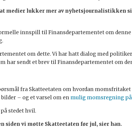
r at medier lukker mer av nyhetsjournalistikken 
formelle innspill til Finansdepartementet om denne
g.
rtementet om dette. Vi har hatt dialog med politike
 har sendt et brev til Finansdepartementet om den
pørsmål fra Skatteetaten om hvordan momsfritaket p
 bilder – og et varsel om en
mulig momsregning på r
 på stedet hvil.
n siden vi møtte Skatteetaten før jul, sier han.