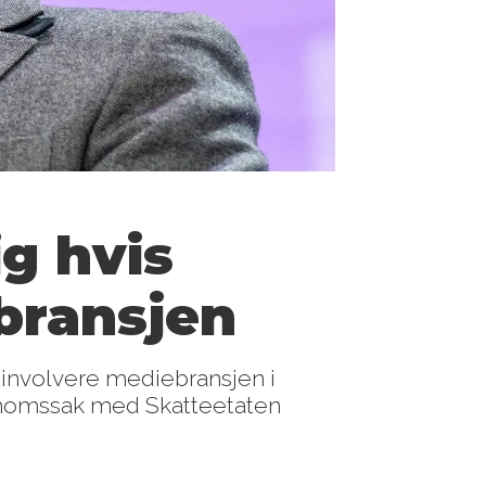
ig hvis
 bransjen
l involvere mediebransjen i
n momssak med Skatteetaten