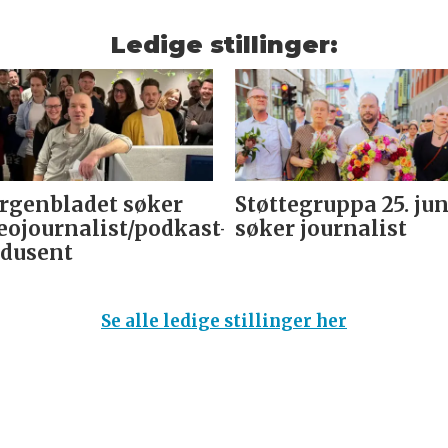
Ledige stillinger:
genbladet søker
Støttegruppa 25. jun
eojournalist/podkast-
søker journalist
dusent
Se alle ledige stillinger her