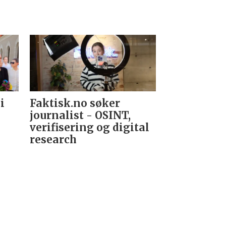
i
Faktisk.no søker
Forsvarets
journalist - OSINT,
nyhetsred
verifisering og digital
research­