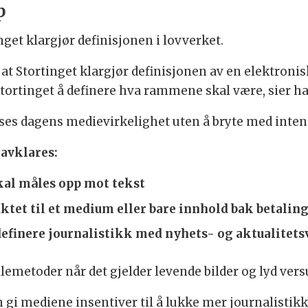
p
get klargjør definisjonen i lovverket.
at Stortinget klargjør definisjonen av en elektronis
l Stortinget å definere hva rammene skal være, sier h
asses dagens medievirkelighet uten å bryte med int
avklares:
kal måles opp mot tekst
ktet til et medium eller bare innhold bak betali
efinere journalistikk med nyhets- og aktualitets
emetoder når det gjelder levende bilder og lyd versus
gi mediene insentiver til å lukke mer journalistikk