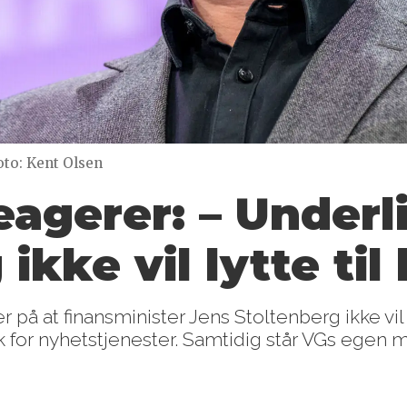
oto: Kent Olsen
eagerer:
– Underl
 ikke vil
lytte til
 på at finansminister Jens Stoltenberg ikke vi
k for nyhetstjenester. Samtidig står VGs ege