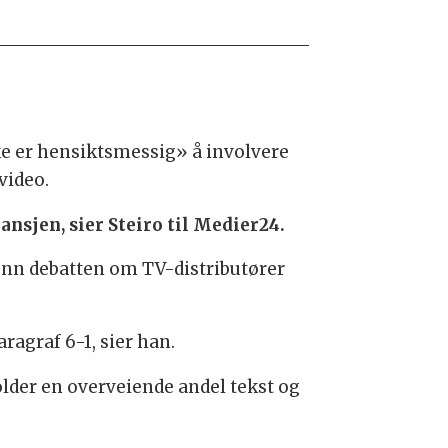
ke er hensiktsmessig» å involvere
video.
ransjen, sier Steiro til Medier24.
enn debatten om TV-distributører
ragraf 6-1, sier han.
lder en overveiende andel tekst og