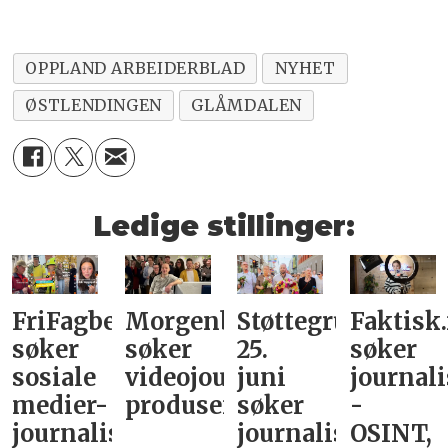
OPPLAND ARBEIDERBLAD
NYHET
ØSTLENDINGEN
GLÅMDALEN
Ledige stillinger:
FriFagbevegelse
Morgenbladet
Støttegruppa
Faktisk
søker
søker
25.
søker
sosiale
videojournalist/podkast-
juni
journali
medier-
produsent
søker
-
journalist
journalist
OSINT,