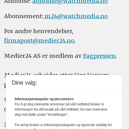
Annonse:
annonse@watchmedia.no
Abonnement:
m24@watchmedia.no
For andre henvendelser,
firmapost@medier24.no
.
Medier24 AS er medlem av
Fagpressen
.
Medier24 arbeider etter Vær Varsom-
Dine valg:
plakatens regler for god presseskikk.
Vi bruker KI-verktøy som ChatGPT,
Informasjonskapsler og personvern
For å gi deg relevante annonser på vårt nettsted bruker vi
Claude, og Gemini i journalistikken vår.
informasjon fra ditt besøk på vårt nettsted. Du kan reservere
deg mot dette under "Innstillinger".
Medier24s redaksjon har alltid det fulle
For øvrig bruker vi informasjonskapsler og lignende verktøy for