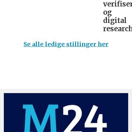
verifise
og
digital
research
Se alle ledige stillinger her