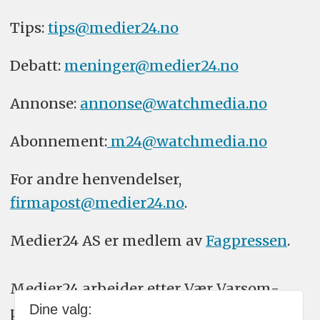
Tips:
tips@medier24.no
Debatt:
meninger@medier24.no
Annonse:
annonse@watchmedia.no
Abonnement:
m24@watchmedia.no
For andre henvendelser,
firmapost@medier24.no
.
Medier24 AS er medlem av
Fagpressen
.
Medier24 arbeider etter Vær Varsom-
Dine valg:
plakatens regler for god presseskikk.