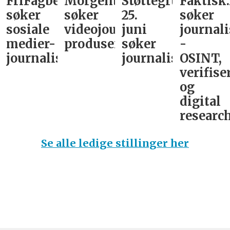
FriFagbevegelse
Morgenbladet
Støttegruppa
Faktisk
søker
søker
25.
søker
sosiale
videojournalist/podkast-
juni
journali
medier-
produsent
søker
-
journalist
journalist
OSINT,
verifise
og
digital
research
Se alle ledige stillinger her