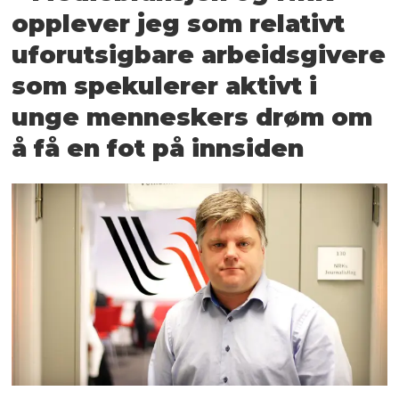
opplever jeg som relativt
uforutsigbare arbeidsgivere
som spekulerer aktivt i
unge menneskers drøm om
å få en fot på innsiden