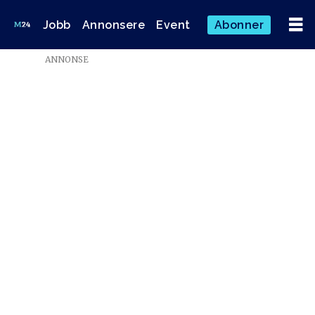
Jobb
Annonsere
Event
Abonner
Emne:
ANNONSE
olav
nyhus