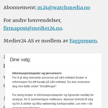
Abonnement:
m24@watchmedia.no
For andre henvendelser,
firmapost@medier24.no
.
Medier24 AS er medlem av
Fagpressen
.
Medier24 arbeider etter Vær Varsom-
Dine valg:
plakatens regler for god presseskikk.
Informasjonskapsler og personvern
Vi bruker KI-verktøy som ChatGPT,
For å gi deg relevante annonser på vårt nettsted bruker vi
informasjon fra ditt besøk på vårt nettsted. Du kan reservere
Claude, og Gemini i journalistikken vår.
deg mot dette under "Innstillinger".
For øvrig bruker vi informasjonskapsler og lignende verktøy for
Medier24s redaksjon har alltid det fulle
analyse, for å sammenligne nettlesere, tilpasse innhold til deg
og for å utvikle og tilby nødvendig funksjonalitet. Les mer i vår
ansvar for publisert innhold, med eller