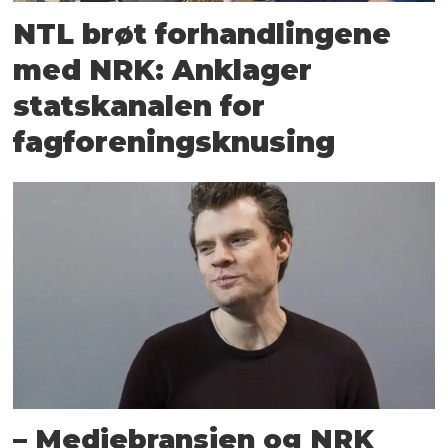
NTL brøt forhandlingene
med NRK: Anklager
statskanalen for
fagforeningsknusing
– Mediebransjen og NRK