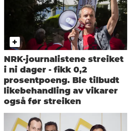
NRK-journalistene streiket
i ni dager - fikk 0,2
prosent­poeng. Ble tilbudt
like­behandling av vikarer
også før streiken