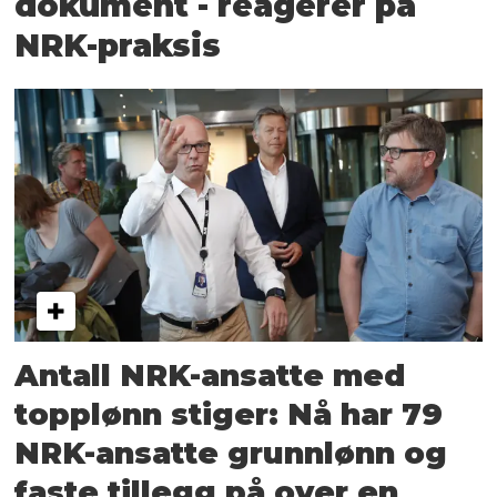
dokument - reagerer på
NRK-praksis
Antall NRK-ansatte med
topp­lønn stiger: Nå har 79
NRK-ansatte grunn­lønn og
faste tillegg på over en