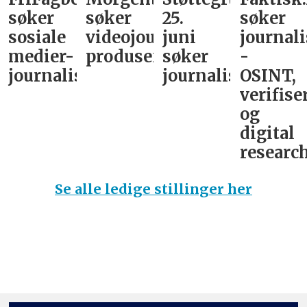
søker
søker
25.
søker
sosiale
videojournalist/podkast-
juni
journali
medier-
produsent
søker
-
journalist
journalist
OSINT,
verifise
og
digital
research
Se alle ledige stillinger her