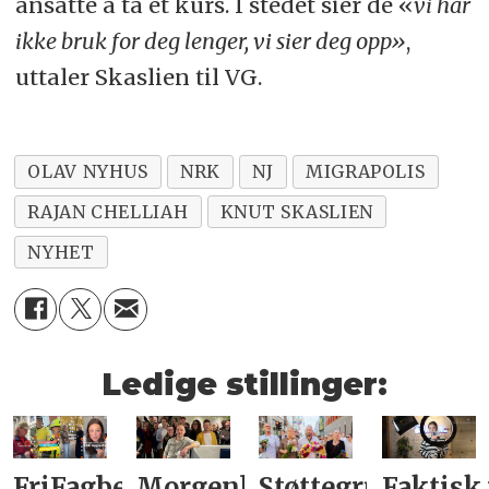
ansatte å ta et kurs. I stedet sier de «
vi har
ikke bruk for deg lenger, vi sier deg opp»
,
uttaler Skaslien til VG.
OLAV NYHUS
NRK
NJ
MIGRAPOLIS
RAJAN CHELLIAH
KNUT SKASLIEN
NYHET
Ledige stillinger:
FriFagbevegelse
Morgenbladet
Støttegruppa
Faktisk