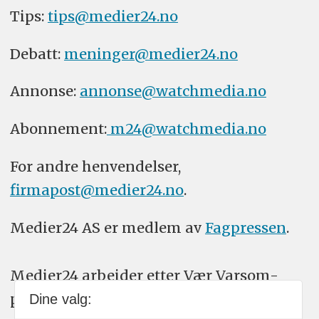
Tips:
tips@medier24.no
Debatt:
meninger@medier24.no
Annonse:
annonse@watchmedia.no
Abonnement:
m24@watchmedia.no
For andre henvendelser,
firmapost@medier24.no
.
Medier24 AS er medlem av
Fagpressen
.
Medier24 arbeider etter Vær Varsom-
plakatens regler for god presseskikk.
Dine valg: