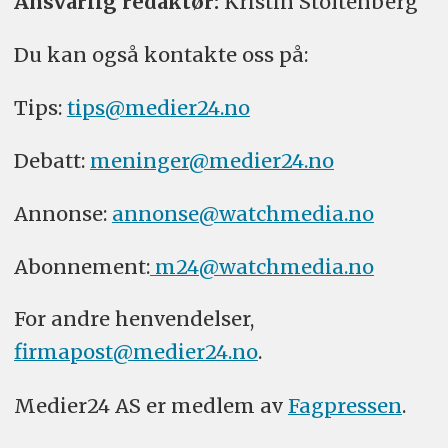
Ansvarlig redaktør:
Kristin Stoltenberg
Du kan også kontakte oss på:
Tips:
tips@medier24.no
Debatt:
meninger@medier24.no
Annonse:
annonse@watchmedia.no
Abonnement:
m24@watchmedia.no
For andre henvendelser,
firmapost@medier24.no
.
Medier24 AS er medlem av
Fagpressen
.