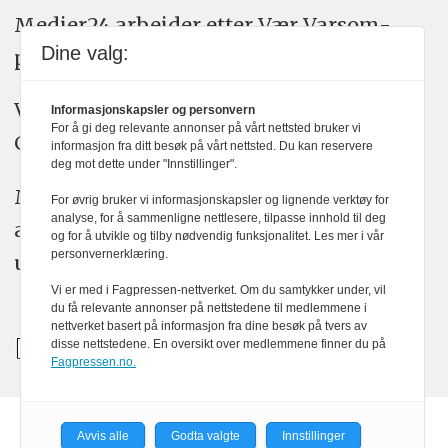
Medier24 arbeider etter Vær Varsom-
Dine valg:
plakatens regler for god presseskikk.
Vi bruker KI-verktøy som ChatGPT,
Informasjonskapsler og personvern
For å gi deg relevante annonser på vårt nettsted bruker vi
Claude, og Gemini i journalistikken vår.
informasjon fra ditt besøk på vårt nettsted. Du kan reservere
deg mot dette under "Innstillinger".
Medier24s redaksjon har alltid det fulle
For øvrig bruker vi informasjonskapsler og lignende verktøy for
analyse, for å sammenligne nettlesere, tilpasse innhold til deg
ansvar for publisert innhold, med eller
og for å utvikle og tilby nødvendig funksjonalitet. Les mer i vår
personvernerklæring.
uten bruk av kunstig intelligens.
Vi er med i Fagpressen-nettverket. Om du samtykker under, vil
du få relevante annonser på nettstedene til medlemmene i
nettverket basert på informasjon fra dine besøk på tvers av
disse nettstedene. En oversikt over medlemmene finner du på
Fagpressen.no.
Avvis alle
Godta valgte
Innstillinger