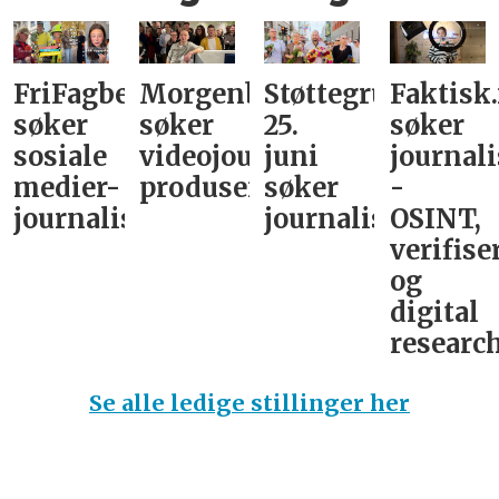
FriFagbevegelse
Morgenbladet
Støttegruppa
Faktisk
søker
søker
25.
søker
sosiale
videojournalist/podkast-
juni
journali
medier-
produsent
søker
-
journalist
journalist
OSINT,
verifise
og
digital
research
Se alle ledige stillinger her