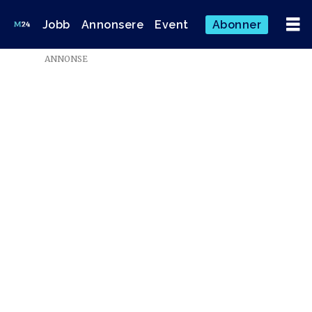
Jobb
Annonsere
Event
Abonner
Emne:
ANNONSE
steinkjer-
avisa