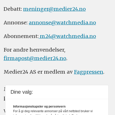
Debatt:
meninger@medier24.no
Annonse:
annonse@watchmedia.no
Abonnement:
m24@watchmedia.no
For andre henvendelser,
firmapost@medier24.no
.
Medier24 AS er medlem av
Fagpressen
.
Medier24 arbeider etter Vær Varsom-
Dine valg:
plakatens regler for god presseskikk.
Informasjonskapsler og personvern
Vi bruker KI-verktøy som ChatGPT,
For å gi deg relevante annonser på vårt nettsted bruker vi