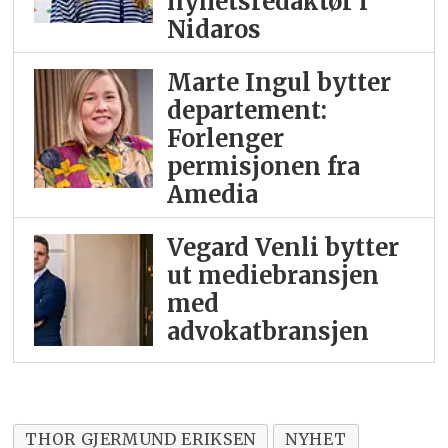
nyhetsredaktør i
Nidaros
Marte Ingul bytter
departement:
Forlenger
permisjonen fra
Amedia
Vegard Venli bytter
ut mediebransjen
med
advokatbransjen
THOR GJERMUND ERIKSEN
NYHET