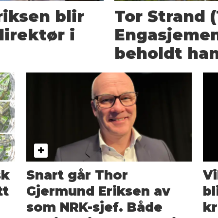
iksen blir
Tor Strand (
irektør i
Engasjemen
beholdt han
sk
Snart går Thor
V
tt
Gjermund Eriksen av
bl
som NRK-sjef. Både
kr