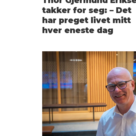
Thor Gjermund Eriks
takker for seg: – Det
har preget livet mitt
hver eneste dag