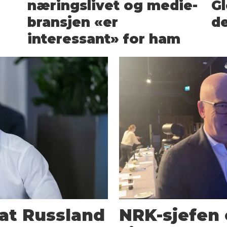
nærings­livet og medie­
Gl
bransjen «er
de
interessant» for ham
at Russland
NRK-sjefen 