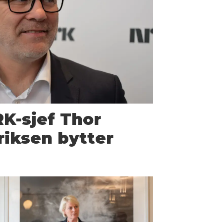
RK-sjef Thor
iksen bytter