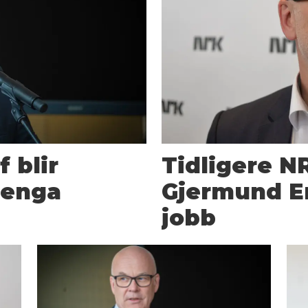
 blir
Tidligere N
renga
Gjermund Er
jobb