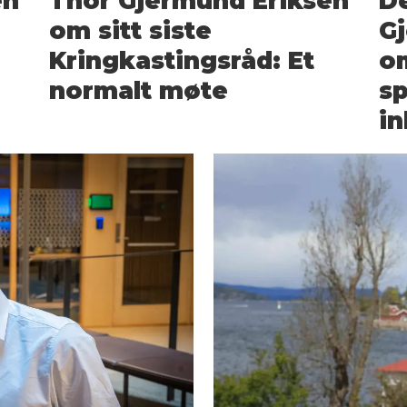
en
Thor Gjermund Eriksen
De
om sitt siste
Gj
Kringkastingsråd: Et
om
normalt møte
s
in