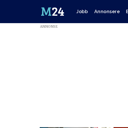
Jobb
Annonsere
ANNONSE
Emne:
thor
gjermund
eriksen