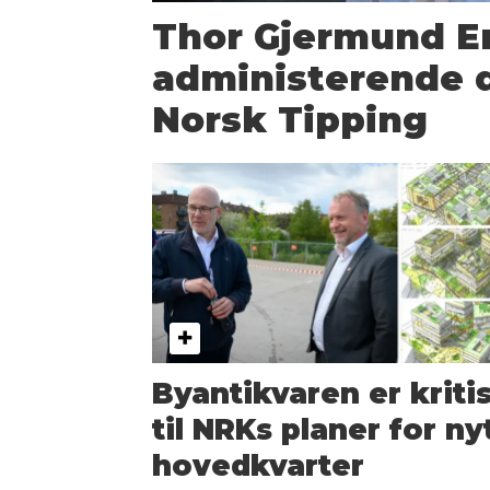
Thor Gjermund Er
administerende d
Norsk Tipping
Byantikvaren er kriti
til NRKs planer for ny
hovedkvarter