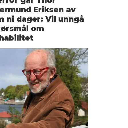
rfor går Thor
ermund Eriksen av
 ni dager: Vil unngå
pørsmål om
habilitet