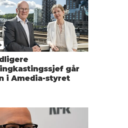
dligere
ingkastingssjef går
n i Amedia-styret