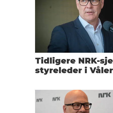
Tidligere NRK-sjef
styreleder i Våle