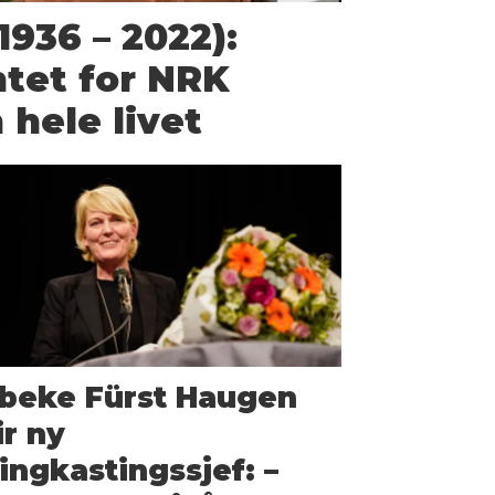
1936 – 2022):
tet for NRK
 hele livet
ibeke Fürst Haugen
ir ny
ingkastingssjef: –