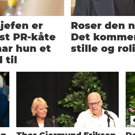
jefen er
Roser den n
st PR-kåte
Det kommer 
har hun et
stille og rol
 til