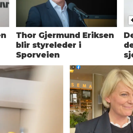
en
Thor Gjermund Eriksen
De
blir styreleder i
de
Sporveien
sj