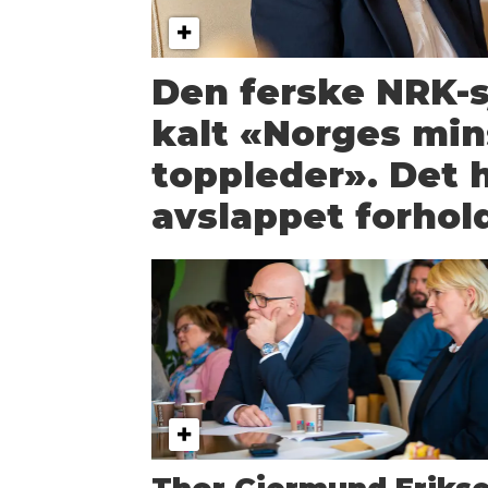
Den ferske NRK-s
kalt «Norges min
toppleder». Det 
avslappet forhold