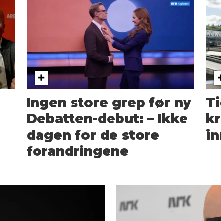
Ingen store grep før ny
Ti
Debatten-debut: – Ikke
kr
dagen for de store
in
forandringene