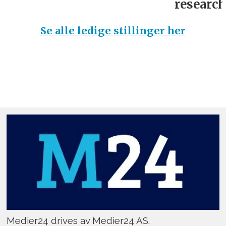
research­
Se alle ledige stillinger her
Medier24 drives av Medier24 AS.