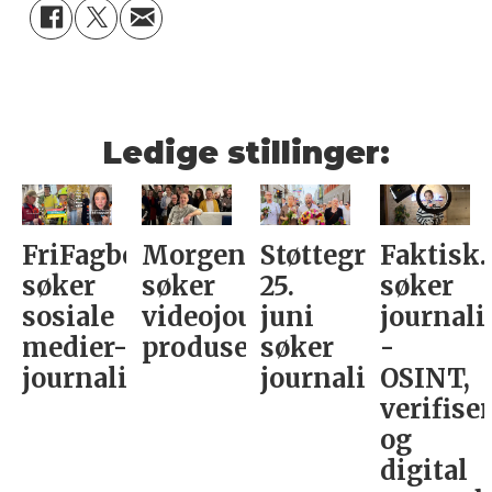
Ledige stillinger:
FriFagbevegelse
Morgenbladet
Støttegruppa
Faktisk.
søker
søker
25.
søker
sosiale
videojournalist/podkast-
juni
journali
medier-
produsent
søker
-
journalist
journalist
OSINT,
verifise
og
digital