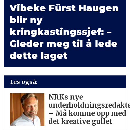
Vibeke Fürst Haugen
blir ny
kringkastingssjef: –
Gleder meg til å lede
dette laget
Les også:
NRKs nye
underholdningsredaktø
– Må komme opp med
det kreative gullet