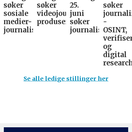
søker
søker
25.
søker
sosiale
videojournalist/podkast-
juni
journali
medier-
produsent
søker
-
journalist
journalist
OSINT,
verifise
og
digital
research
Se alle ledige stillinger her