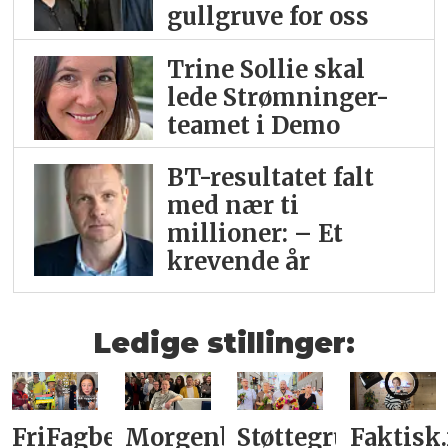
gullgruve for oss
Trine Sollie skal
lede Strømninger-
teamet i Demo
BT-resultatet falt
med nær ti
millioner: – Et
krevende år
Ledige stillinger:
FriFagbevegelse
Morgenbladet
Støttegruppa
Faktisk