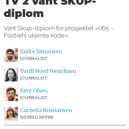
TV 2 vant SKUP-
diplom
Vant Skup-diplom for prosjektet «065 –
Politiets ukjente kode».
Endre
Simonsen
JOURNALIST
Torill Hovd
Henriksen
JOURNALIST
Kent
Olsen
JOURNALIST
Cornelia
Kristiansen
SJEFREDAKTØR