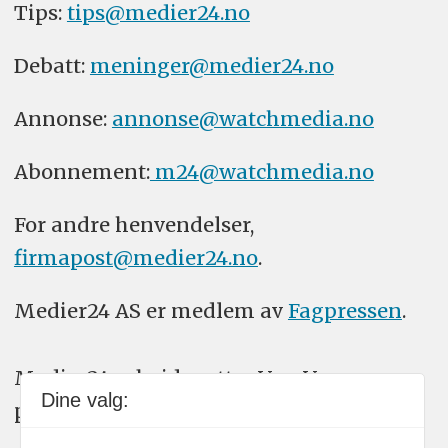
Tips:
tips@medier24.no
Debatt:
meninger@medier24.no
Annonse:
annonse@watchmedia.no
Abonnement:
m24@watchmedia.no
For andre henvendelser,
firmapost@medier24.no
.
Medier24 AS er medlem av
Fagpressen
.
Medier24 arbeider etter Vær Varsom-
Dine valg:
plakatens regler for god presseskikk.