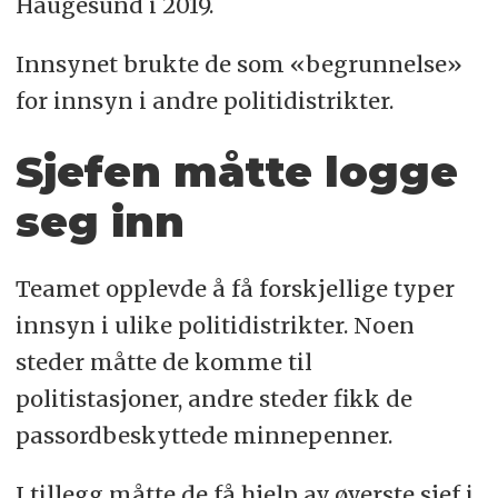
Haugesund i 2019.
Innsynet brukte de som «begrunnelse»
for innsyn i andre politidistrikter.
Sjefen måtte logge
seg inn
Teamet opplevde å få forskjellige typer
innsyn i ulike politidistrikter. Noen
steder måtte de komme til
politistasjoner, andre steder fikk de
passordbeskyttede minnepenner.
I tillegg måtte de få hjelp av øverste sjef i