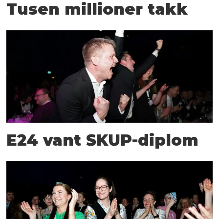
Tusen millioner takk
E24 vant SKUP-diplom