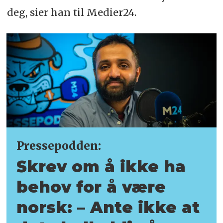
deg, sier han til Medier24.
Pressepodden:
Skrev om å ikke ha
behov for å være
norsk: – Ante ikke at