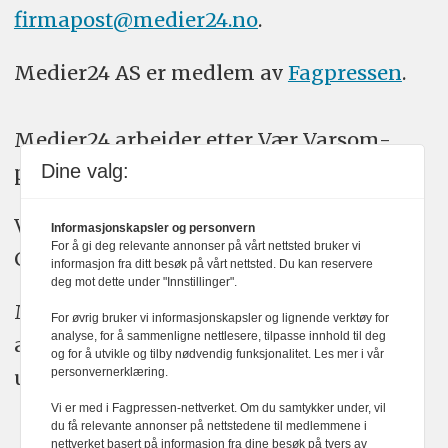
firmapost@medier24.no
.
Medier24 AS er medlem av
Fagpressen
.
Medier24 arbeider etter Vær Varsom-
plakatens regler for god presseskikk.
Dine valg:
Vi bruker KI-verktøy som ChatGPT,
Informasjonskapsler og personvern
For å gi deg relevante annonser på vårt nettsted bruker vi
Claude, og Gemini i journalistikken vår.
informasjon fra ditt besøk på vårt nettsted. Du kan reservere
deg mot dette under "Innstillinger".
Medier24s redaksjon har alltid det fulle
For øvrig bruker vi informasjonskapsler og lignende verktøy for
analyse, for å sammenligne nettlesere, tilpasse innhold til deg
ansvar for publisert innhold, med eller
og for å utvikle og tilby nødvendig funksjonalitet. Les mer i vår
uten bruk av kunstig intelligens.
personvernerklæring.
Vi er med i Fagpressen-nettverket. Om du samtykker under, vil
du få relevante annonser på nettstedene til medlemmene i
nettverket basert på informasjon fra dine besøk på tvers av