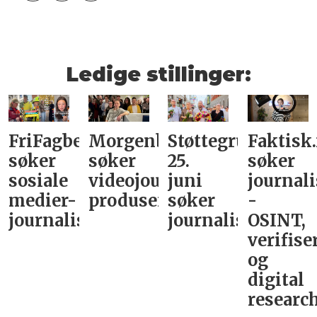
Ledige stillinger:
FriFagbevegelse
Morgenbladet
Støttegruppa
Faktisk
søker
søker
25.
søker
sosiale
videojournalist/podkast-
juni
journali
medier-
produsent
søker
-
journalist
journalist
OSINT,
verifise
og
digital
research