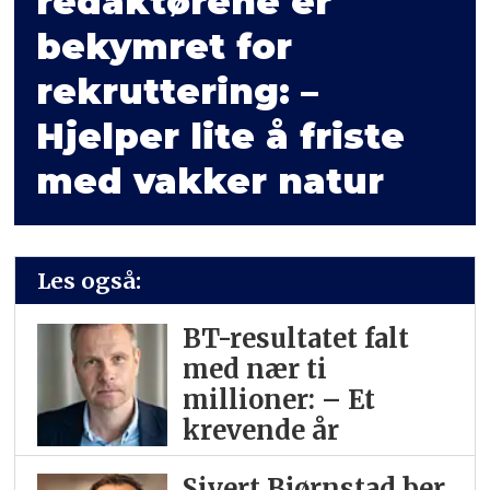
redaktørene er
bekymret for
rekruttering: –
Hjelper lite å friste
med vakker natur
Les også:
BT-resultatet falt
med nær ti
millioner: – Et
krevende år
Sivert Bjørnstad ber