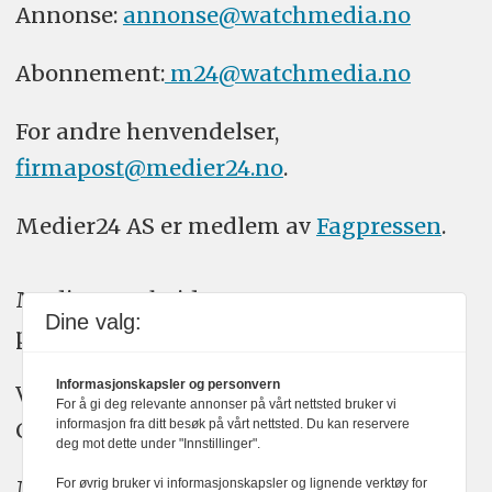
Annonse:
annonse@watchmedia.no
Abonnement:
m24@watchmedia.no
For andre henvendelser,
firmapost@medier24.no
.
Medier24 AS er medlem av
Fagpressen
.
Medier24 arbeider etter Vær Varsom-
Dine valg:
plakatens regler for god presseskikk.
Informasjonskapsler og personvern
Vi bruker KI-verktøy som ChatGPT,
For å gi deg relevante annonser på vårt nettsted bruker vi
Claude, og Gemini i journalistikken vår.
informasjon fra ditt besøk på vårt nettsted. Du kan reservere
deg mot dette under "Innstillinger".
Medier24s redaksjon har alltid det fulle
For øvrig bruker vi informasjonskapsler og lignende verktøy for