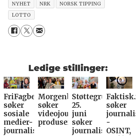
NYHET
NRK
NORSK TIPPING
LOTTO
Ledige stillinger:
FriFagbevegelse
Morgenbladet
Støttegruppa
Faktisk
søker
søker
25.
søker
sosiale
videojournalist/podkast-
juni
journali
medier-
produsent
søker
-
journalist
journalist
OSINT,