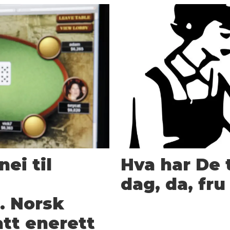
ei til
Hva har De 
dag, da, fr
. Norsk
att enerett