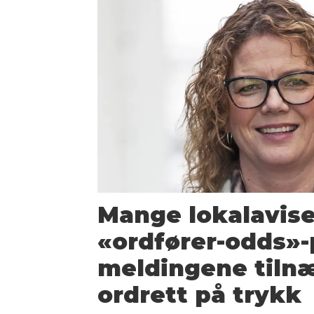
Mange lokalavise
«ordfører-odds»-
meldingene tiln
ordrett på trykk