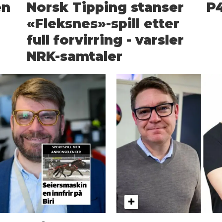
en
Norsk Tipping stanser
P4
«Fleksnes»-spill etter
full forvirring - varsler
NRK-samtaler