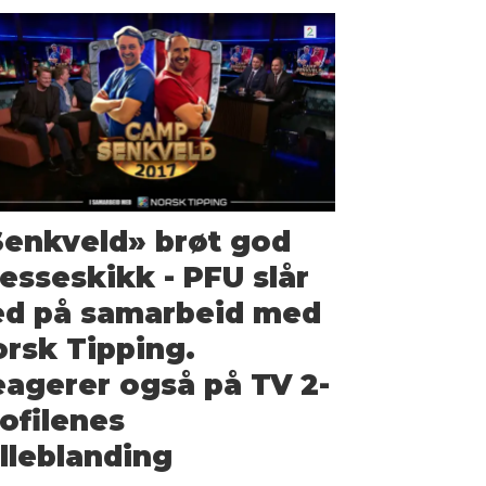
enkveld» brøt god
esseskikk - PFU slår
ed på samarbeid med
rsk Tipping.
agerer også på TV 2-
ofilenes
lleblanding