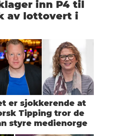
klager inn P4 til
 av lottovert i
t er sjokkerende at
rsk Tipping tror de
an styre medienorge