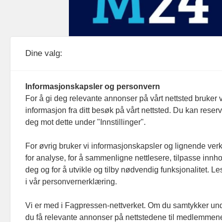
Medier24 drives av Medier24 AS.
Dine valg:
Organisasjonsnummer: 815 450 132
Personvern/cookies
Informasjonskapsler og personvern
For å gi deg relevante annonser på vårt nettsted bruker v
informasjon fra ditt besøk på vårt nettsted. Du kan reser
deg mot dette under "Innstillinger".
For øvrig bruker vi informasjonskapsler og lignende ver
for analyse, for å sammenligne nettlesere, tilpasse innhol
deg og for å utvikle og tilby nødvendig funksjonalitet. L
i vår personvernerklæring.
Vi er med i Fagpressen-nettverket. Om du samtykker unde
du få relevante annonser på nettstedene til medlemmene