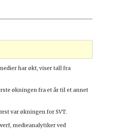
ier har økt, viser tall fra
te økningen fra et år til et annet
ørst var økningen for SVT.
werf, medieanalytiker ved