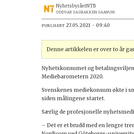
Nyhetsbyrået
NTB
ODDVAR SAGBAKKEN SAANUM
27.05.2021 - 09:40
PUBLISERT
Denne artikkelen er over to år g
Nyhetskonsumet og betalingsviljen 
Mediebarometern 2020.
Svenskenes mediekonsum økte i snit
siden målingene startet.
Særlig de profesjonelle nyhetsmedie
– Det er et brudd med en lengre tr
Nordicom ved Göteborgs-universite