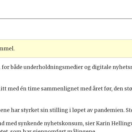
ammel.
for både underholdningsmedier og digitale nyhetsmed
t med én time sammenlignet med året før, den størs
ne har styrket sin stilling i løpet av pandemien. St
end med synkende nyhetskonsum, sier Karin Helling
tet, som har gjennomført målingene.