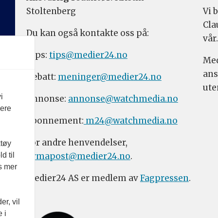
Stoltenberg
Vi 
Cla
Du kan også kontakte oss på:
vår.
Tips:
tips@medier24.no
Med
ans
Debatt:
meninger@medier24.no
ute
i
Annonse:
annonse@watchmedia.no
vere
Abonnement:
m24@watchmedia.no
For andre henvendelser,
ktøy
firmapost@medier24.no
.
d til
es mer
Medier24 AS er medlem av
Fagpressen
.
r, vil
 i