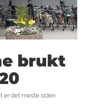
ne brukt
020
et er det meste siden