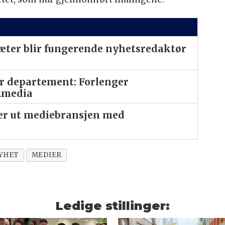
Sæter blir fungerende nyhetsredaktør
er departement: Forlenger
Amedia
ter ut mediebransjen med
YHET
MEDIER
Ledige stillinger: