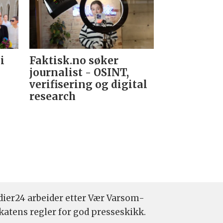
i
Faktisk.no søker
Forsvarets
journalist - OSINT,
nyhetsred
verifisering og digital
research­
ier24 arbeider etter Vær Varsom-
katens regler for god presseskikk.