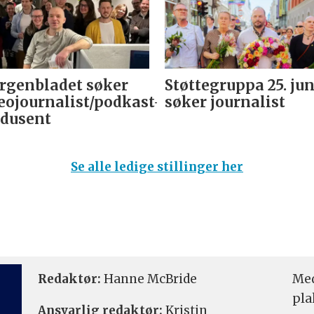
genbladet søker
Støttegruppa 25. jun
eojournalist/podkast-
søker journalist
dusent
Se alle ledige stillinger her
Redaktør:
Hanne McBride
Med
pla
Ansvarlig redaktør:
Kristin