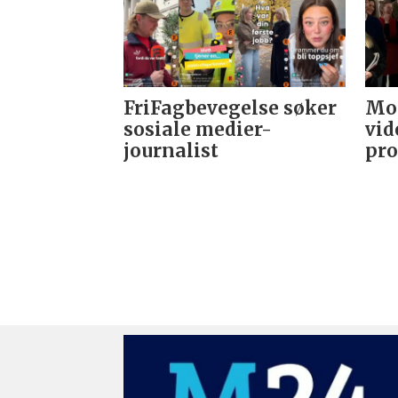
FriFagbevegelse søker
Mor
sosiale medier-
vid
journalist
pro