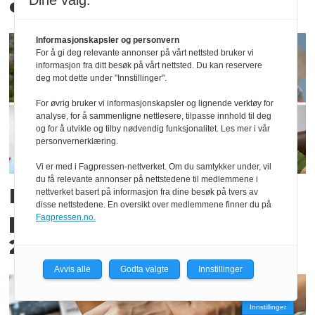
Dine valg:
om i første kvartal
Informasjonskapsler og personvern
For å gi deg relevante annonser på vårt nettsted bruker vi
informasjon fra ditt besøk på vårt nettsted. Du kan reservere
deg mot dette under "Innstillinger".
For øvrig bruker vi informasjonskapsler og lignende verktøy for
analyse, for å sammenligne nettlesere, tilpasse innhold til deg
og for å utvikle og tilby nødvendig funksjonalitet. Les mer i vår
personvernerklæring.
Vi er med i Fagpressen-nettverket. Om du samtykker under, vil
du få relevante annonser på nettstedene til medlemmene i
Dette var de mest omtalte
nettverket basert på informasjon fra dine besøk på tvers av
disse nettstedene. En oversikt over medlemmene finner du på
personene i mediene i
Fagpressen.no.
2022
Avvis alle
Godta valgte
Innstillinger
Innstillinger