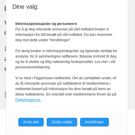
plakatens regler for god presseskikk.
Dine valg:
Vi bruker KI-verktøy som ChatGPT,
Informasjonskapsler og personvern
For å gi deg relevante annonser på vårt nettsted bruker vi
Claude, og Gemini i journalistikken vår.
informasjon fra ditt besøk på vårt nettsted. Du kan reservere
deg mot dette under "Innstillinger".
Medier24s redaksjon har alltid det fulle
For øvrig bruker vi informasjonskapsler og lignende verktøy for
analyse, for å sammenligne nettlesere, tilpasse innhold til deg
ansvar for publisert innhold, med eller
og for å utvikle og tilby nødvendig funksjonalitet. Les mer i vår
uten bruk av kunstig intelligens.
personvernerklæring.
Vi er med i Fagpressen-nettverket. Om du samtykker under, vil
du få relevante annonser på nettstedene til medlemmene i
nettverket basert på informasjon fra dine besøk på tvers av
disse nettstedene. En oversikt over medlemmene finner du på
Fagpressen.no.
Avvis alle
Godta valgte
Innstillinger
Powered by Labrador CMS