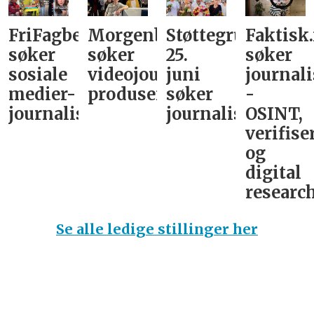
FriFagbevegelse
Morgenbladet
Støttegruppa
Faktisk
søker
søker
25.
søker
sosiale
videojournalist/podkast-
juni
journali
medier-
produsent
søker
-
journalist
journalist
OSINT,
verifise
og
digital
research
Se alle ledige stillinger her