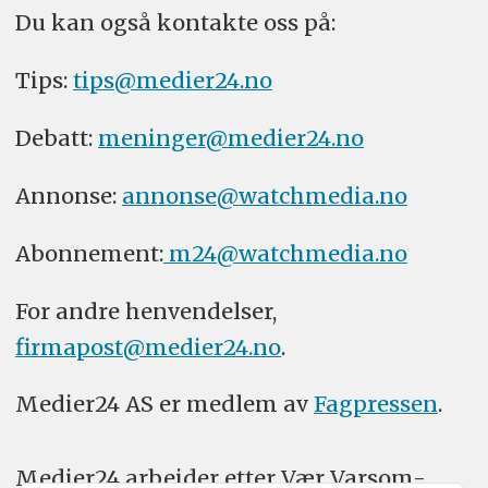
Du kan også kontakte oss på:
Tips:
tips@medier24.no
Debatt:
meninger@medier24.no
Annonse:
annonse@watchmedia.no
Abonnement:
m24@watchmedia.no
For andre henvendelser,
firmapost@medier24.no
.
Medier24 AS er medlem av
Fagpressen
.
Medier24 arbeider etter Vær Varsom-