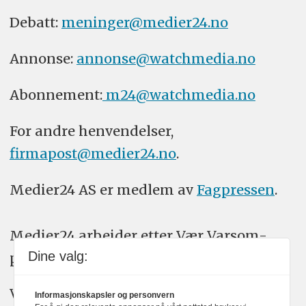
Debatt:
meninger@medier24.no
Annonse:
annonse@watchmedia.no
Abonnement:
m24@watchmedia.no
For andre henvendelser,
firmapost@medier24.no
.
Medier24 AS er medlem av
Fagpressen
.
Medier24 arbeider etter Vær Varsom-
Dine valg:
plakatens regler for god presseskikk.
Vi bruker KI-verktøy som ChatGPT,
Informasjonskapsler og personvern