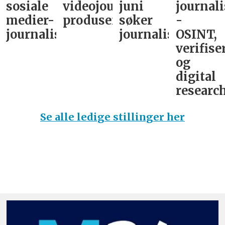
sosiale
videojournalist/podkast-
juni
journali
medier-
produsent
søker
-
journalist
journalist
OSINT,
verifise
og
digital
research
Se alle ledige stillinger her