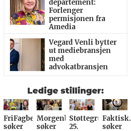
departement:
Forlenger
permisjonen fra
Amedia
Vegard Venli bytter
ut mediebransjen
med
advokatbransjen
Ledige stillinger:
FriFagbevegelse
Morgenbladet
Støttegruppa
Faktisk
søker
søker
25.
søker