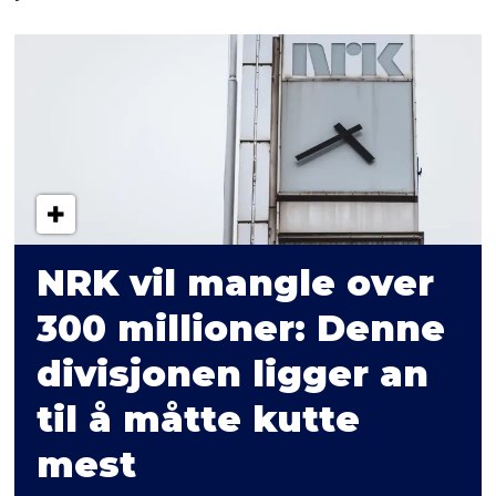
NRK vil mangle over
300 millioner: Denne
divisjonen ligger an
til å måtte kutte
mest