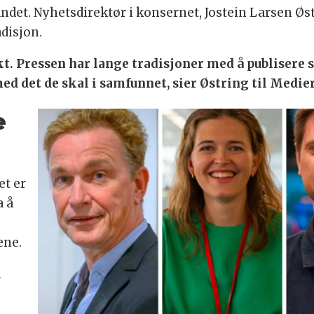
andet. Nyhetsdirektør i konsernet, Jostein Larsen Øs
adisjon.
. Pressen har lange tradisjoner med å publisere sk
ed det de skal i samfunnet, sier Østring til Medie
e
et er
a å
ene.
l