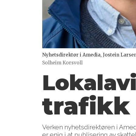
Nyhetsdirektør i Amedia, Jostein Larsen
Solheim Korsvoll
Lokalav
trafikk
Verken nyhetsdirektøren i Amedia
er enig i at publisering av skat