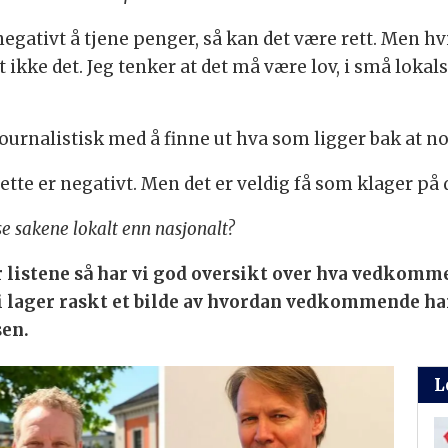
negativt å tjene penger, så kan det være rett. Men hv
t ikke det. Jeg tenker at det må være lov, i små loka
ournalistisk med å finne ut hva som ligger bak at n
ette er negativt. Men det er veldig få som klager på 
se sakene lokalt enn nasjonalt?
 får listene så har vi god oversikt over hva vedko
vi lager raskt et bilde av hvordan vedkommende ha
sen.
L