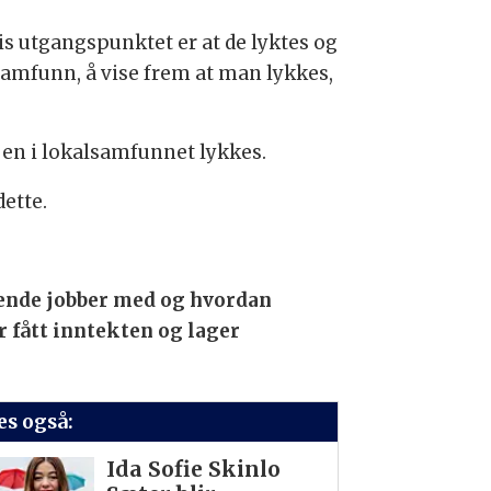
is utgangspunktet er at de lyktes og
lsamfunn, å vise frem at man lykkes,
oen i lokalsamfunnet lykkes.
dette.
mmende jobber med og hvordan
r fått inntekten og lager
es også:
Ida Sofie Skinlo