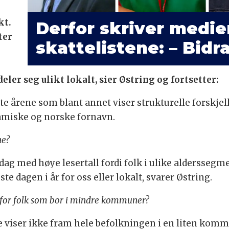
kt.
Derfor skriver medi
ter
skattelistene: – Bidr
ler seg ulikt lokalt, sier Østring og fortsetter:
iste årene som blant annet viser strukturelle forskje
amiske og norske fornavn.
ne?
 dag med høye lesertall fordi folk i ulike alderssegme
te dagen i år for oss eller lokalt, svarer Østring.
kk for folk som bor i mindre kommuner?
ene viser ikke fram hele befolkningen i en liten komm