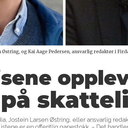
 Østring, og Kai Aage Pedersen, ansvarlig redaktør i Fird
isene opplev
 på skattel
, Jostein Larsen Østring, eller ansvarlig redak
telistene er en offentlig gapestokk. – Det handl