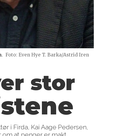
a.
Foto: Even Hye T. Barka/Astrid Iren
er stor
istene
tør i Firda, Kai Aage Pedersen,
er om at penger er makt.