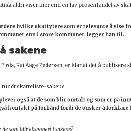
isk aldri viser mer enn en lav prosentandel av sk
vurdere hvilke skattytere som er relevante å vise f
kommuner enn i store kommuner, legger han til.
på sakene
irda, Kai Aage Pedersen, er klar at det å publisere 
e rundt skatteliste-sakene.
pplever også at de som blir omtalt og som er på inn
så kontakt på forhånd fordi de ønsker å forklare 
or de som blir eksponert i sakene?