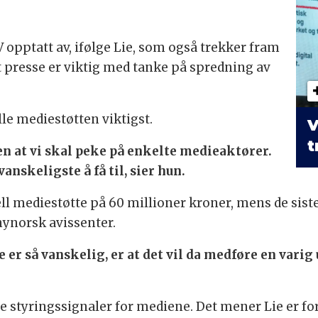
 opptatt av, ifølge Lie, som også trekker fram
t presse er viktig med tanke på spredning av
lle mediestøtten viktigst.
V
t
ten at vi skal peke på enkelte medieaktører.
anskeligste å få til, sier hun.
ll mediestøtte på 60 millioner kroner, mens de siste 
nynorsk avissenter.
 er så vanskelig, er at det vil da medføre en varig
ige styringssignaler for mediene. Det mener Lie er fo