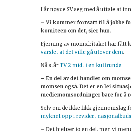
I år nøyde SV seg med å uttale at in
– Vi kommer fortsatt til å jobbe 
komiteen om det, sier hun.
Fjerning av momsfritaket har fått 
varslet at det ville gå utover dem
.
Nå står
TV 2 midt i en kuttrunde
.
– En del av det handler om momse
momsen også. Det er en lei situas
mediemomsordninger bare for å red
Selv om de ikke fikk gjennomslag for
myknet opp i revidert nasjonalbuds
– Det hjelper jo en del, men vi mene