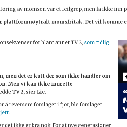
nføring av momsen var et feilgrep, men la ikke inn pen
for plattformnøytralt momsfritak. Det vil komme e
konsekvenser for blant annet TV 2,
som tidlig
n, men det er kutt der som ikke handler om
jon. Men vi kan ikke innrette
«
de TV 2, sier Lie.
f
 å reversere forslaget i fjor, ble forslaget
V
jett
.
r det ikke er bra nok. For at nye generasjoner