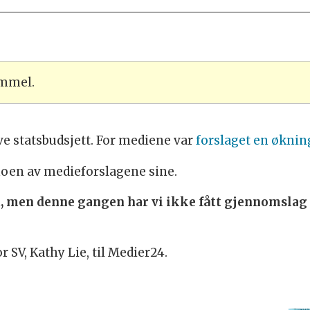
ammel.
ive statsbudsjett. For mediene var
forslaget en øknin
noen av medieforslagene sine.
et, men denne gangen har vi ikke fått gjennomslag
r SV, Kathy Lie, til Medier24.