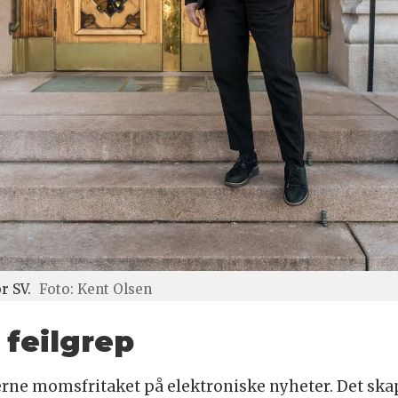
r SV.
Foto: Kent Olsen
feilgrep
rne momsfritaket på elektroniske nyheter. Det skap