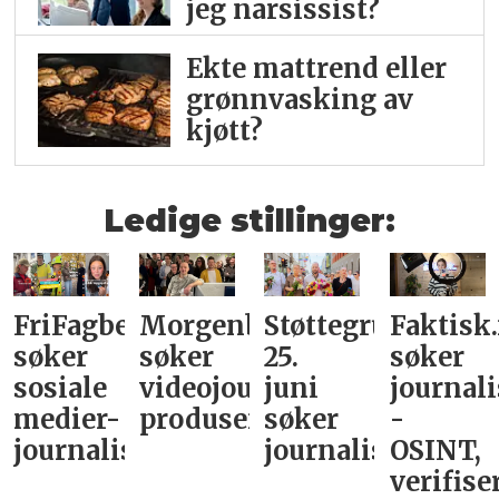
jeg narsissist?
Ekte mattrend eller
grønnvasking av
kjøtt?
Ledige stillinger:
FriFagbevegelse
Morgenbladet
Støttegruppa
Faktisk
søker
søker
25.
søker
sosiale
videojournalist/podkast-
juni
journali
medier-
produsent
søker
-
journalist
journalist
OSINT,
verifise