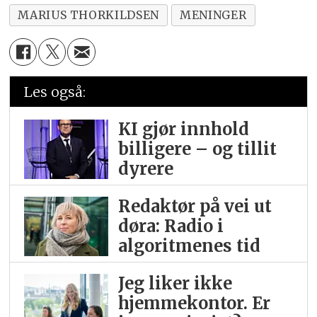
MARIUS THORKILDSEN
MENINGER
Les også:
KI gjør innhold
billigere – og tillit
dyrere
Redaktør på vei ut
døra: Radio i
algoritmenes tid
Jeg liker ikke
hjemme­kontor. Er