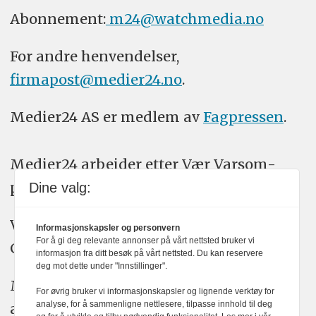
Abonnement:
m24@watchmedia.no
For andre henvendelser,
firmapost@medier24.no
.
Medier24 AS er medlem av
Fagpressen
.
Medier24 arbeider etter Vær Varsom-
plakatens regler for god presseskikk.
Dine valg:
Vi bruker KI-verktøy som ChatGPT,
Informasjonskapsler og personvern
For å gi deg relevante annonser på vårt nettsted bruker vi
Claude, og Gemini i journalistikken vår.
informasjon fra ditt besøk på vårt nettsted. Du kan reservere
deg mot dette under "Innstillinger".
Medier24s redaksjon har alltid det fulle
For øvrig bruker vi informasjonskapsler og lignende verktøy for
analyse, for å sammenligne nettlesere, tilpasse innhold til deg
ansvar for publisert innhold, med eller