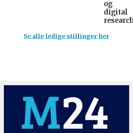
og
digital
research
Se alle ledige stillinger her