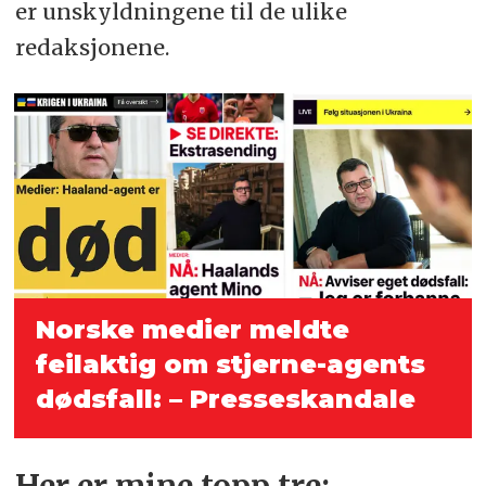
er unskyldningene til de ulike
redaksjonene.
Norske medier meldte
feilaktig om stjerne-agents
dødsfall: – Presse­skandale