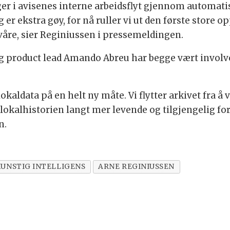
nger i avisenes interne arbeidsflyt gjennom automat
g er ekstra gøy, for nå ruller vi ut den første store 
 våre, sier Reginiussen i pressemeldingen.
og product lead Amando Abreu har begge vært involve
okaldata på en helt ny måte. Vi flytter arkivet fra å 
 lokalhistorien langt mer levende og tilgjengelig 
n.
KUNSTIG INTELLIGENS
ARNE REGINIUSSEN