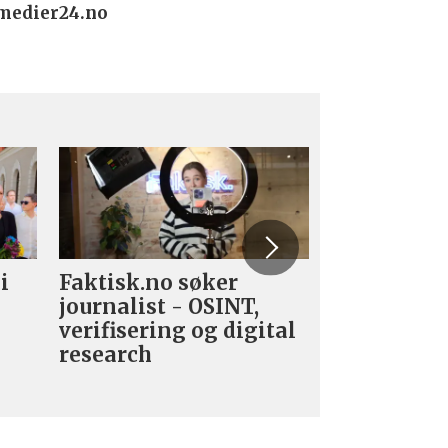
@medier24.no
i
Faktisk.no søker
Forsvarets
journalist - OSINT,
nyhetsred
verifisering og digital
research­