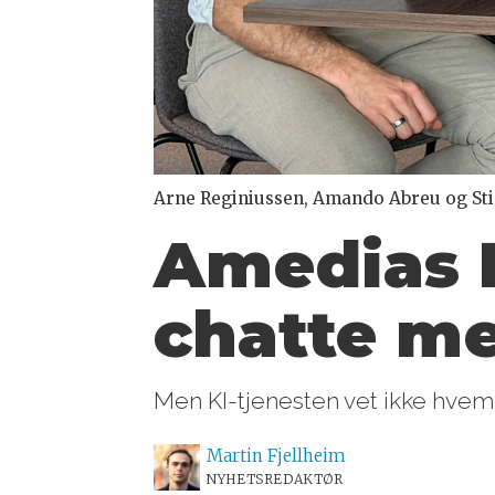
Arne Reginiussen, Amando Abreu og Stia
Amedias 
chatte
med
Men KI-tjenesten vet ikke hvem 
Martin
Fjellheim
NYHETSREDAKTØR