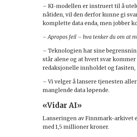
– KI-modellen er instruert til å ut
nåtiden, vil den derfor kunne gi svar
komplette data enda, men jobber kon
– Apropos feil – hva tenker du om at m
– Teknologien har sine begrensninger
står alene og at hvert svar kommer m
redaksjonelle innholdet og fasiten,
– Vi velger å lansere tjenesten alle
manglende data løpende.
«Vidar AI»
Lanseringen av Finnmark-arkivet er
med 1,5 millioner kroner.