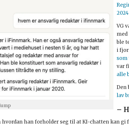
Regi
2024
VG v
med 
ble t
i fj
som 
var f
alle
Den 
lav 
dump
– H
vordan han forholder seg til at KI-chatten kan gi fe