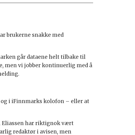
 lar brukerne snakke med
rken går dataene helt tilbake til
re, men vi jobber kontinuerlig med å
melding.
 og i iFinnmarks kolofon – eller at
n Eliassen har riktignok vært
arlig redaktør i avisen, men