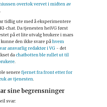
niussen overtok vervet i midten av
.
ar tidlig ute med å eksperimentere
KI-chat. Da tjenesten heiVG først
estet på et lite utvalg brukere i mars
or kunne den ikke svare på
hvem
var ansvarlig redaktør i VG
- det
ikset da
chatbotten ble rullet ut til
 brukere
.
ble senere
fjernet fra front etter for
bruk av tjenesten
.
ar sine begrensninger
il svar: