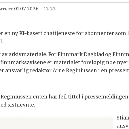
01.07.2026 - 12:22
DATERT
r en ny KI-basert chattjeneste for abonnenter som
l.
ar av arkivmateriale. For Finnmark Dagblad og Finnma
ge finnmarksavisene er materialet foreløpig noe nye
r ansvarlig redaktør Arne Reginiussen i en presse
 Reginiussen enten har feil tittel i pressemeldingen
ed sistnevnte.
Stia
ansv