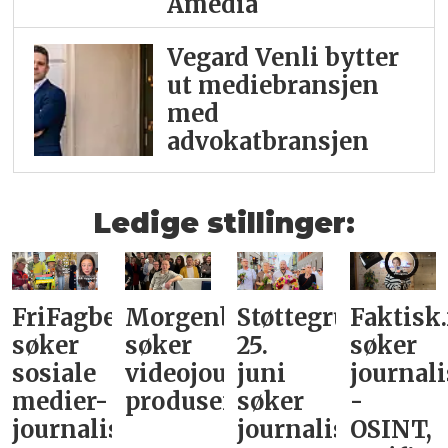
Amedia
Vegard Venli bytter
ut mediebransjen
med
advokatbransjen
Ledige stillinger:
FriFagbevegelse
Morgenbladet
Støttegruppa
Faktisk
søker
søker
25.
søker
sosiale
videojournalist/podkast-
juni
journali
medier-
produsent
søker
-
journalist
journalist
OSINT,