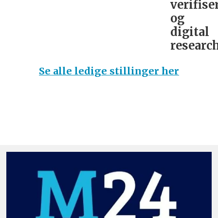
verifise
og
digital
research
Se alle ledige stillinger her