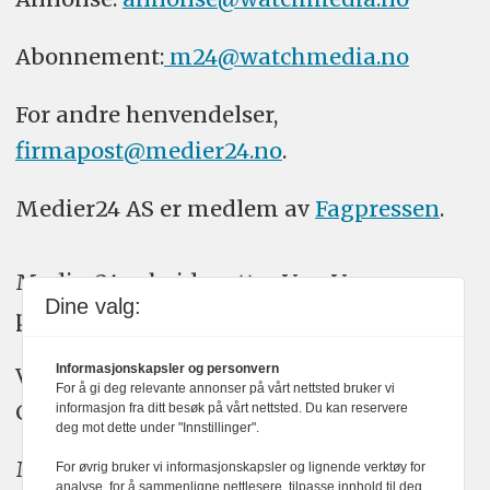
Abonnement:
m24@watchmedia.no
For andre henvendelser,
firmapost@medier24.no
.
Medier24 AS er medlem av
Fagpressen
.
Medier24 arbeider etter Vær Varsom-
Dine valg:
plakatens regler for god presseskikk.
Informasjonskapsler og personvern
Vi bruker KI-verktøy som ChatGPT,
For å gi deg relevante annonser på vårt nettsted bruker vi
Claude, og Gemini i journalistikken vår.
informasjon fra ditt besøk på vårt nettsted. Du kan reservere
deg mot dette under "Innstillinger".
Medier24s redaksjon har alltid det fulle
For øvrig bruker vi informasjonskapsler og lignende verktøy for
analyse, for å sammenligne nettlesere, tilpasse innhold til deg