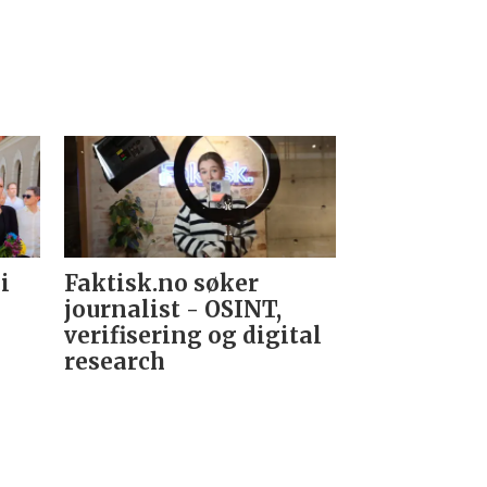
i
Faktisk.no søker
Forsvarets
journalist - OSINT,
nyhetsred
verifisering og digital
research­