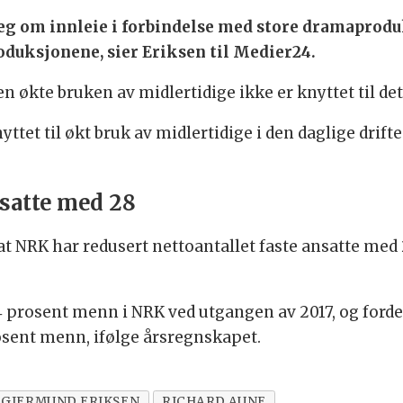
g om innleie i forbindelse med store dramaproduks
oduksjonene, sier Eriksen til Medier24.
n økte bruken av midlertidige ikke er knyttet til de
tet til økt bruk av midlertidige i den daglige drifte
nsatte med 28
 NRK har redusert nettoantallet faste ansatte med 28
4 prosent menn i NRK ved utgangen av 2017, og forde
rosent menn, ifølge årsregnskapet.
 GJERMUND ERIKSEN
RICHARD AUNE