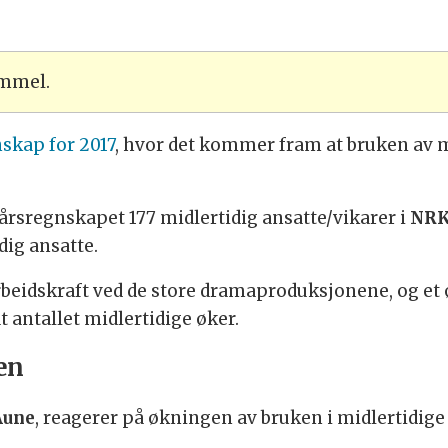
ammel.
skap for 2017
, hvor det kommer fram at bruken av m
 årsregnskapet 177 midlertidig ansatte/vikarer i
NR
dig ansatte.
arbeidskraft ved de store dramaproduksjonene, og et
 antallet midlertidige øker.
en
Aune
, reagerer på økningen av bruken i midlertidige