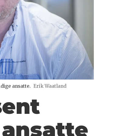
idige ansatte.
Erik Waatland
sent
 ansatte