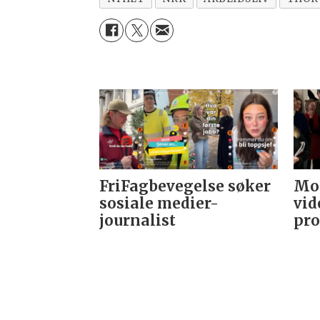
FriFagbevegelse søker
Mor
sosiale medier-
vid
journalist
pro