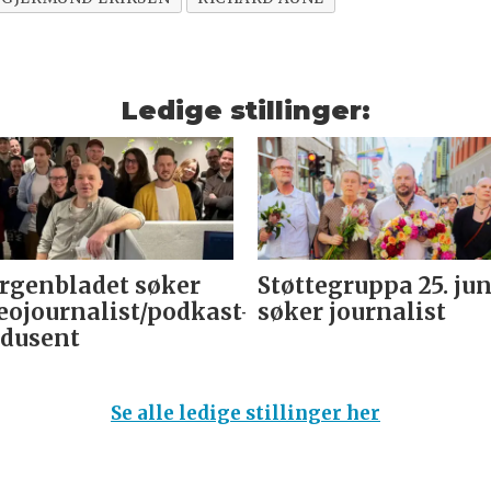
Ledige stillinger:
genbladet søker
Støttegruppa 25. jun
eojournalist/podkast-
søker journalist
dusent
Se alle ledige stillinger her