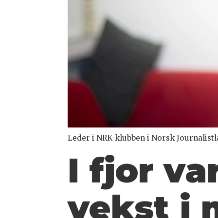
Leder i NRK-klubben i Norsk Journalistl
I fjor v
vekst i 