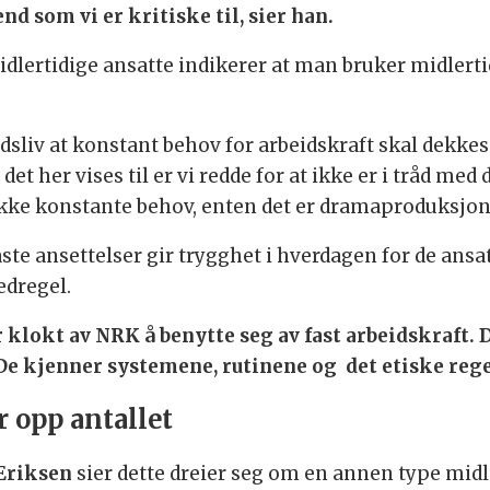
nd som vi er kritiske til, sier han.
lertidige ansatte indikerer at man bruker midlertid
dsliv at konstant behov for arbeidskraft skal dekkes 
t her vises til er vi redde for at ikke er i tråd med 
dekke konstante behov, enten det er dramaproduksjon
 faste ansettelser gir trygghet i hverdagen for de ans
edregel.
 er klokt av NRK å benytte seg av fast arbeidskraft
 De kjenner systemene, rutinene og det etiske rege
 opp antallet
Eriksen
sier dette dreier seg om en annen type midl