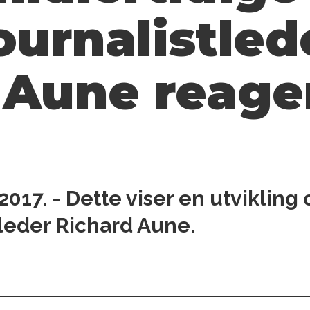
ournalistled
 Aune reage
i 2017. - Dette viser en utviklin
J-leder Richard Aune.