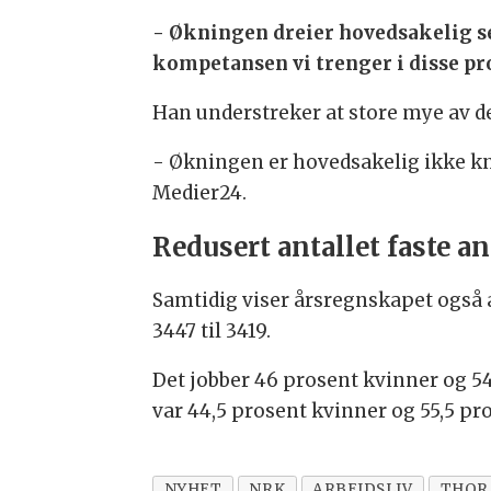
- Økningen dreier hovedsakelig se
kompetansen vi trenger i disse pr
Han understreker at store mye av de
- Økningen er hovedsakelig ikke knyt
Medier24.
Redusert antallet faste a
Samtidig viser årsregnskapet også at
3447 til 3419.
Det jobber 46 prosent kvinner og 5
var 44,5 prosent kvinner og 55,5 p
NYHET
NRK
ARBEIDSLIV
THOR