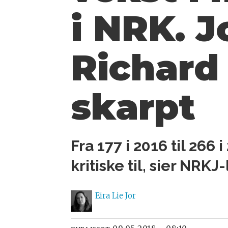
i NRK. J
Richard
skarpt
Fra 177 i 2016 til 266 
kritiske til, sier NRK
Eira Lie
Jor