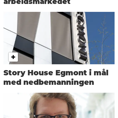
arbeidsmarkedet
Story House Egmont i mål
med nedbemanningen