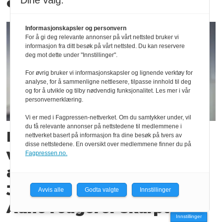
og Bergen
Dine valg:
Informasjonskapsler og personvern
For å gi deg relevante annonser på vårt nettsted bruker vi
informasjon fra ditt besøk på vårt nettsted. Du kan reservere
deg mot dette under "Innstillinger".
For øvrig bruker vi informasjonskapsler og lignende verktøy for
analyse, for å sammenligne nettlesere, tilpasse innhold til deg
og for å utvikle og tilby nødvendig funksjonalitet. Les mer i vår
personvernerklæring.
Vi er med i Fagpressen-nettverket. Om du samtykker under, vil
du få relevante annonser på nettstedene til medlemmene i
I fjor var det 50 prosent
nettverket basert på informasjon fra dine besøk på tvers av
disse nettstedene. En oversikt over medlemmene finner du på
vekst i midlertidige
Fagpressen.no.
ansatte i NRK.
Journalistleder Richard
Avvis alle
Godta valgte
Innstillinger
Aune reagerer skarpt
Innstillinger