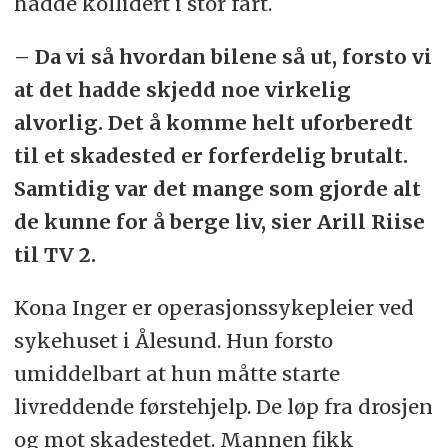
hadde kollidert i stor fart.
– Da vi så hvordan bilene så ut, forsto vi
at det hadde skjedd noe virkelig
alvorlig. Det å komme helt uforberedt
til et skadested er forferdelig brutalt.
Samtidig var det mange som gjorde alt
de kunne for å berge liv, sier Arill Riise
til TV 2.
Kona Inger er operasjonssykepleier ved
sykehuset i Ålesund. Hun forsto
umiddelbart at hun måtte starte
livreddende førstehjelp. De løp fra drosjen
og mot skadestedet. Mannen fikk