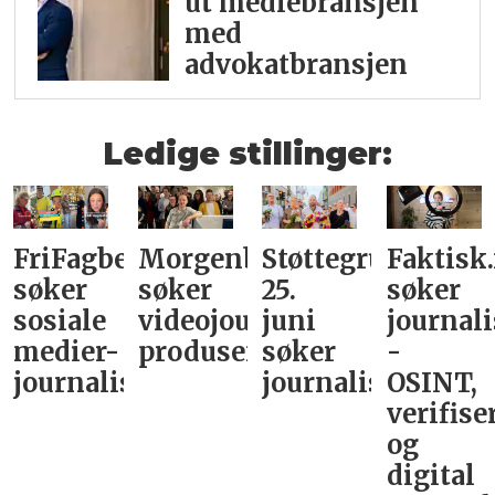
ut mediebransjen
med
advokatbransjen
Ledige stillinger:
FriFagbevegelse
Morgenbladet
Støttegruppa
Faktisk
søker
søker
25.
søker
sosiale
videojournalist/podkast-
juni
journali
medier-
produsent
søker
-
journalist
journalist
OSINT,
verifise
og
digital