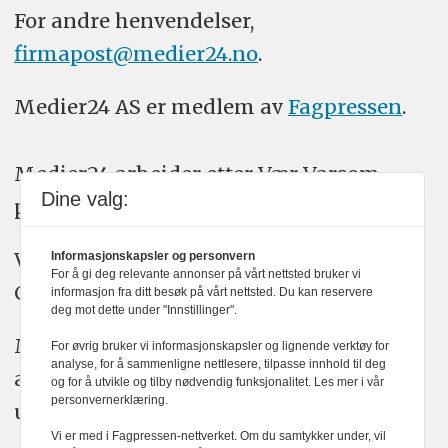
For andre henvendelser,
firmapost@medier24.no
.
Medier24 AS er medlem av
Fagpressen
.
Medier24 arbeider etter Vær Varsom-
Dine valg:
plakatens regler for god presseskikk.
Vi bruker KI-verktøy som ChatGPT,
Informasjonskapsler og personvern
For å gi deg relevante annonser på vårt nettsted bruker vi
Claude, og Gemini i journalistikken vår.
informasjon fra ditt besøk på vårt nettsted. Du kan reservere
deg mot dette under "Innstillinger".
Medier24s redaksjon har alltid det fulle
For øvrig bruker vi informasjonskapsler og lignende verktøy for
analyse, for å sammenligne nettlesere, tilpasse innhold til deg
ansvar for publisert innhold, med eller
og for å utvikle og tilby nødvendig funksjonalitet. Les mer i vår
personvernerklæring.
uten bruk av kunstig intelligens.
Vi er med i Fagpressen-nettverket. Om du samtykker under, vil