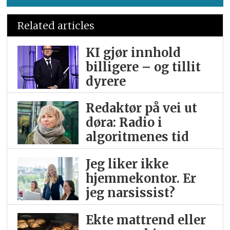
Related articles
KI gjør innhold
billigere – og tillit
dyrere
Redaktør på vei ut
døra: Radio i
algoritmenes tid
Jeg liker ikke
hjemme­kontor. Er
jeg narsissist?
Ekte mattrend eller