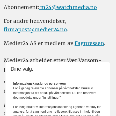
Abonnement:
m24@watchmedia.no
For andre henvendelser,
firmapost@medier24.no
.
Medier24 AS er medlem av
Fagpressen
.
Medier24 arbeider etter Vær Varsom-
plakatens regler for god presseskikk.
Dine valg:
Vi bruker KI-verktøy som ChatGPT,
Informasjonskapsler og personvern
For å gi deg relevante annonser på vårt nettsted bruker vi
Claude, og Gemini i journalistikken vår.
informasjon fra ditt besøk på vårt nettsted. Du kan reservere
deg mot dette under "Innstillinger".
Medier24s redaksjon har alltid det fulle
For øvrig bruker vi informasjonskapsler og lignende verktøy for
analyse, for å sammenligne nettlesere, tilpasse innhold til deg
ansvar for publisert innhold, med eller