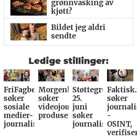
grønnvasking av
kjøtt?
Bildet jeg aldri
sendte
Ledige stillinger:
FriFagbevegelse
Morgenbladet
Støttegruppa
Faktisk
søker
søker
25.
søker
sosiale
videojournalist/podkast-
juni
journali
medier-
produsent
søker
-
journalist
journalist
OSINT,
verifise