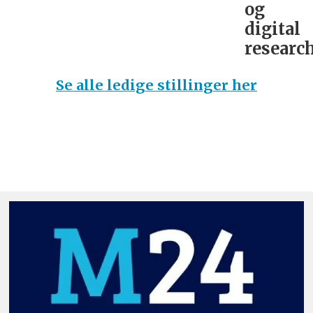
og
digital
research
Se alle ledige stillinger her