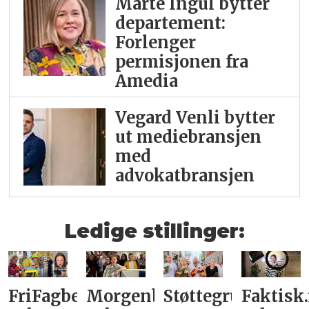
Marte Ingul bytter
departement:
Forlenger
permisjonen fra
Amedia
Vegard Venli bytter
ut mediebransjen
med
advokatbransjen
Ledige stillinger:
FriFagbevegelse
Morgenbladet
Støttegruppa
Faktisk