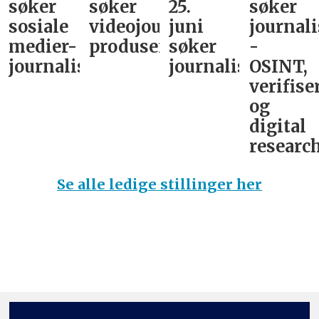
søker
søker
25.
søker
sosiale
videojournalist/podkast-
juni
journali
medier-
produsent
søker
-
journalist
journalist
OSINT,
verifise
og
digital
research
Se alle ledige stillinger her