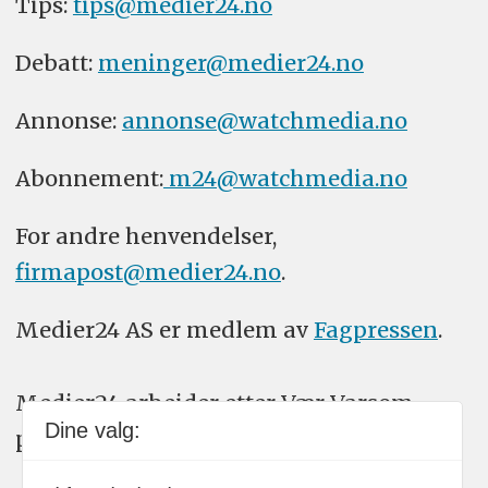
Tips:
tips@medier24.no
Debatt:
meninger@medier24.no
Annonse:
annonse@watchmedia.no
Abonnement:
m24@watchmedia.no
For andre henvendelser,
firmapost@medier24.no
.
Medier24 AS er medlem av
Fagpressen
.
Medier24 arbeider etter Vær Varsom-
Dine valg:
plakatens regler for god presseskikk.